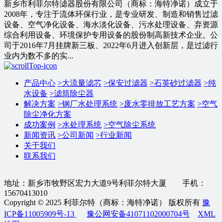
新乡市利菲尔特滤器股份有限公司（商标：海特净诺）成立于
2008年，专注于流体环保行业，是专业研发、制造和销售过滤
设备、空气净化设备、海水淡化设备、污水处理设备、弃资源
综合利用设备、环境保护专用设备的股份制高新技术企业。公
司于2016年7月挂牌新三板、2022年6月进入创新层，是过滤行
业内为数不多的实...
产品中心
>
大流量滤芯
>
保安过滤器
>
石英砂过滤器
>
纯
水设备
>
滤筒除尘器
解决方案
>
钢厂水处理系统
>
废水零排放工艺方案
>
空气
除尘净化方案
成功案例
>
水处理系统
>
空气除尘系统
新闻资讯
>
公司新闻
>
行业新闻
关于我们
联系我们
地址：新乡市牧野区宏力大道9号利菲尔特大厦 手机：
15670413010
Copyright © 2025 利菲尔特（商标：海特净诺） 版权所有
豫
ICP备11005909号-13
豫公网安备41071102000704号
XML