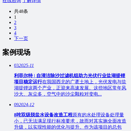
在线咨询
了解详情
共48条
1
2
3
4
下一页
案例现场
03
2025-11
利菲尔特 | 自清洁除沙过滤机组助力光伏行业盐湖提锂
项目稳定运行
在我国西北的广袤土地上，光伏发电与盐
湖提锂这两个产业，正迎来高速发展。这些地区常年风
沙大、灰尘多，空气中的沙尘颗粒对变电...
09
2024-12
8吨双级脱盐水设备改造工程
原有的水处理设备处理量
小，已无法满足现行标准要求，故而对其实施全面改造
升级，以实现性能的优化与提升。作为该项目的总包