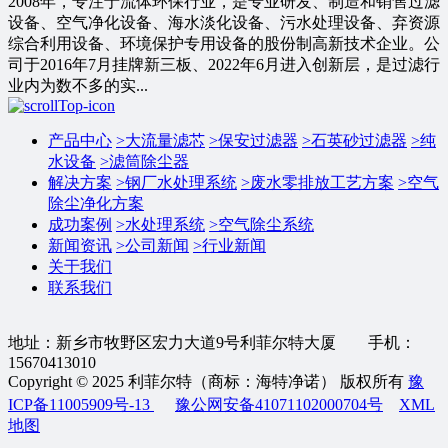
2008年，专注于流体环保行业，是专业研发、制造和销售过滤
设备、空气净化设备、海水淡化设备、污水处理设备、弃资源
综合利用设备、环境保护专用设备的股份制高新技术企业。公
司于2016年7月挂牌新三板、2022年6月进入创新层，是过滤行
业内为数不多的实...
产品中心
>
大流量滤芯
>
保安过滤器
>
石英砂过滤器
>
纯
水设备
>
滤筒除尘器
解决方案
>
钢厂水处理系统
>
废水零排放工艺方案
>
空气
除尘净化方案
成功案例
>
水处理系统
>
空气除尘系统
新闻资讯
>
公司新闻
>
行业新闻
关于我们
联系我们
地址：新乡市牧野区宏力大道9号利菲尔特大厦 手机：
15670413010
Copyright © 2025 利菲尔特（商标：海特净诺） 版权所有
豫
ICP备11005909号-13
豫公网安备41071102000704号
XML
地图