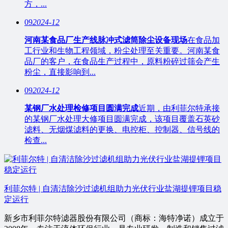
方，...
09
2024-12
河南某食品厂生产线脉冲式滤筒除尘设备现场
在食品加
工行业和生物工程领域，粉尘处理至关重要。河南某食
品厂的客户，在食品生产过程中，原料粉碎过筛会产生
粉尘，直接影响到...
09
2024-12
某钢厂水处理检修项目圆满完成
近期，由利菲尔特承接
的某钢厂水处理大修项目圆满完成，该项目覆盖石英砂
滤料、无烟煤滤料的更换、电控柜、控制器、信号线的
检查...
利菲尔特 | 自清洁除沙过滤机组助力光伏行业盐湖提锂项目稳
定运行
新乡市利菲尔特滤器股份有限公司（商标：海特净诺）成立于