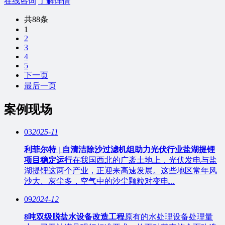
在线咨询
了解详情
共88条
1
2
3
4
5
下一页
最后一页
案例现场
03
2025-11
利菲尔特 | 自清洁除沙过滤机组助力光伏行业盐湖提锂
项目稳定运行
在我国西北的广袤土地上，光伏发电与盐
湖提锂这两个产业，正迎来高速发展。这些地区常年风
沙大、灰尘多，空气中的沙尘颗粒对变电...
09
2024-12
8吨双级脱盐水设备改造工程
原有的水处理设备处理量