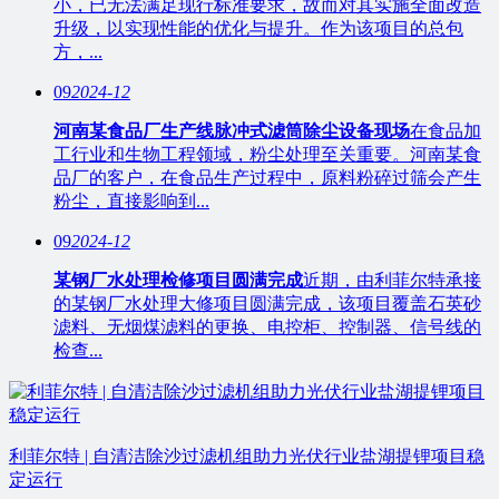
小，已无法满足现行标准要求，故而对其实施全面改造
升级，以实现性能的优化与提升。作为该项目的总包
方，...
09
2024-12
河南某食品厂生产线脉冲式滤筒除尘设备现场
在食品加
工行业和生物工程领域，粉尘处理至关重要。河南某食
品厂的客户，在食品生产过程中，原料粉碎过筛会产生
粉尘，直接影响到...
09
2024-12
某钢厂水处理检修项目圆满完成
近期，由利菲尔特承接
的某钢厂水处理大修项目圆满完成，该项目覆盖石英砂
滤料、无烟煤滤料的更换、电控柜、控制器、信号线的
检查...
利菲尔特 | 自清洁除沙过滤机组助力光伏行业盐湖提锂项目稳
定运行