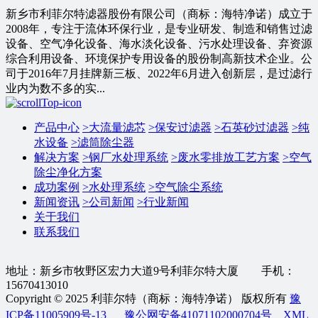
新乡市利菲尔特滤器股份有限公司（商标：海特净诺）成立于
2008年，专注于流体环保行业，是专业研发、制造和销售过滤
设备、空气净化设备、海水淡化设备、污水处理设备、弃资源
综合利用设备、环境保护专用设备的股份制高新技术企业。公
司于2016年7月挂牌新三板、2022年6月进入创新层，是过滤行
业内为数不多的实...
产品中心
>
大流量滤芯
>
保安过滤器
>
石英砂过滤器
>
纯
水设备
>
滤筒除尘器
解决方案
>
钢厂水处理系统
>
废水零排放工艺方案
>
空气
除尘净化方案
成功案例
>
水处理系统
>
空气除尘系统
新闻资讯
>
公司新闻
>
行业新闻
关于我们
联系我们
地址：新乡市牧野区宏力大道9号利菲尔特大厦 手机：
15670413010
Copyright © 2025 利菲尔特（商标：海特净诺） 版权所有
豫
ICP备11005909号-13
豫公网安备41071102000704号
XML