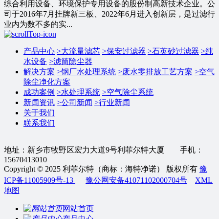
综合利用设备、环境保护专用设备的股份制高新技术企业。公
司于2016年7月挂牌新三板、2022年6月进入创新层，是过滤行
业内为数不多的实...
产品中心
>
大流量滤芯
>
保安过滤器
>
石英砂过滤器
>
纯
水设备
>
滤筒除尘器
解决方案
>
钢厂水处理系统
>
废水零排放工艺方案
>
空气
除尘净化方案
成功案例
>
水处理系统
>
空气除尘系统
新闻资讯
>
公司新闻
>
行业新闻
关于我们
联系我们
地址：新乡市牧野区宏力大道9号利菲尔特大厦 手机：
15670413010
Copyright © 2025 利菲尔特（商标：海特净诺） 版权所有
豫
ICP备11005909号-13
豫公网安备41071102000704号
XML
地图
网站首页
产品中心