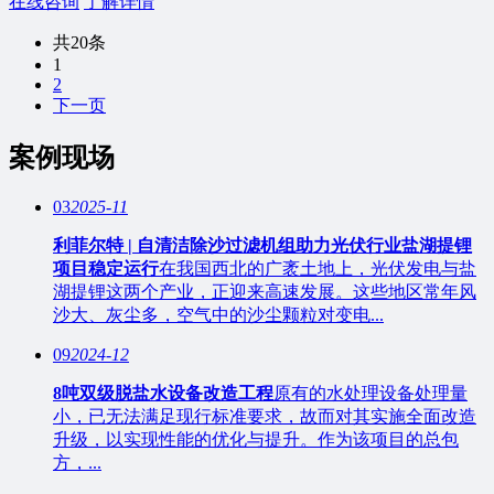
在线咨询
了解详情
共20条
1
2
下一页
案例现场
03
2025-11
利菲尔特 | 自清洁除沙过滤机组助力光伏行业盐湖提锂
项目稳定运行
在我国西北的广袤土地上，光伏发电与盐
湖提锂这两个产业，正迎来高速发展。这些地区常年风
沙大、灰尘多，空气中的沙尘颗粒对变电...
09
2024-12
8吨双级脱盐水设备改造工程
原有的水处理设备处理量
小，已无法满足现行标准要求，故而对其实施全面改造
升级，以实现性能的优化与提升。作为该项目的总包
方，...