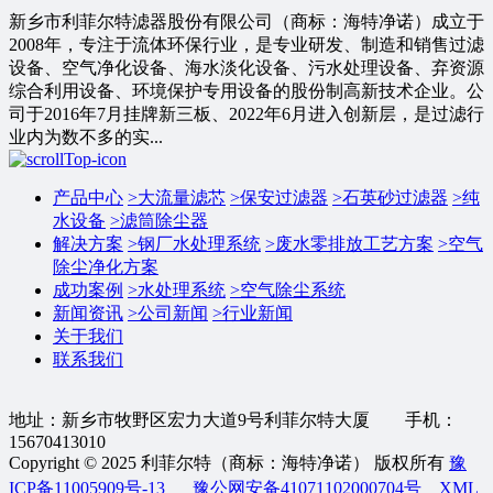
新乡市利菲尔特滤器股份有限公司（商标：海特净诺）成立于
2008年，专注于流体环保行业，是专业研发、制造和销售过滤
设备、空气净化设备、海水淡化设备、污水处理设备、弃资源
综合利用设备、环境保护专用设备的股份制高新技术企业。公
司于2016年7月挂牌新三板、2022年6月进入创新层，是过滤行
业内为数不多的实...
产品中心
>
大流量滤芯
>
保安过滤器
>
石英砂过滤器
>
纯
水设备
>
滤筒除尘器
解决方案
>
钢厂水处理系统
>
废水零排放工艺方案
>
空气
除尘净化方案
成功案例
>
水处理系统
>
空气除尘系统
新闻资讯
>
公司新闻
>
行业新闻
关于我们
联系我们
地址：新乡市牧野区宏力大道9号利菲尔特大厦 手机：
15670413010
Copyright © 2025 利菲尔特（商标：海特净诺） 版权所有
豫
ICP备11005909号-13
豫公网安备41071102000704号
XML