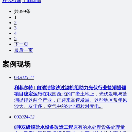
在线咨询
了解详情
共399条
1
2
3
4
5
下一页
最后一页
案例现场
03
2025-11
利菲尔特 | 自清洁除沙过滤机组助力光伏行业盐湖提锂
项目稳定运行
在我国西北的广袤土地上，光伏发电与盐
湖提锂这两个产业，正迎来高速发展。这些地区常年风
沙大、灰尘多，空气中的沙尘颗粒对变电...
09
2024-12
8吨双级脱盐水设备改造工程
原有的水处理设备处理量