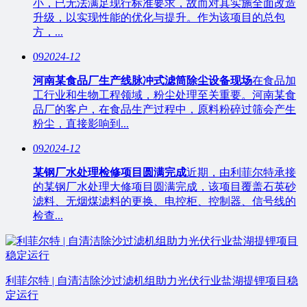
小，已无法满足现行标准要求，故而对其实施全面改造
升级，以实现性能的优化与提升。作为该项目的总包
方，...
09
2024-12
河南某食品厂生产线脉冲式滤筒除尘设备现场
在食品加
工行业和生物工程领域，粉尘处理至关重要。河南某食
品厂的客户，在食品生产过程中，原料粉碎过筛会产生
粉尘，直接影响到...
09
2024-12
某钢厂水处理检修项目圆满完成
近期，由利菲尔特承接
的某钢厂水处理大修项目圆满完成，该项目覆盖石英砂
滤料、无烟煤滤料的更换、电控柜、控制器、信号线的
检查...
利菲尔特 | 自清洁除沙过滤机组助力光伏行业盐湖提锂项目稳
定运行