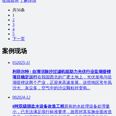
在线咨询
了解详情
共56条
1
2
3
4
5
下一页
案例现场
03
2025-11
利菲尔特 | 自清洁除沙过滤机组助力光伏行业盐湖提锂
项目稳定运行
在我国西北的广袤土地上，光伏发电与盐
湖提锂这两个产业，正迎来高速发展。这些地区常年风
沙大、灰尘多，空气中的沙尘颗粒对变电...
09
2024-12
8吨双级脱盐水设备改造工程
原有的水处理设备处理量
小，已无法满足现行标准要求，故而对其实施全面改造