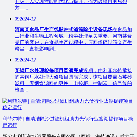
升级，以实现性能的优化与提升。作为该项目的总包
方，...
09
2024-12
河南某食品厂生产线脉冲式滤筒除尘设备现场
在食品加
工行业和生物工程领域，粉尘处理至关重要。河南某食
品厂的客户，在食品生产过程中，原料粉碎过筛会产生
粉尘，直接影响到...
09
2024-12
某钢厂水处理检修项目圆满完成
近期，由利菲尔特承接
的某钢厂水处理大修项目圆满完成，该项目覆盖石英砂
滤料、无烟煤滤料的更换、电控柜、控制器、信号线的
检查...
利菲尔特 | 自清洁除沙过滤机组助力光伏行业盐湖提锂项目稳
定运行
新乡市利菲尔特滤器股份有限公司（商标：海特净诺）成立于