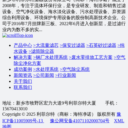
2008年，专注于流体环保行业，是专业研发、制造和销售过滤
设备、空气净化设备、海水淡化设备、污水处理设备、弃资源
综合利用设备、环境保护专用设备的股份制高新技术企业。公
司于2016年7月挂牌新三板、2022年6月进入创新层，是过滤行
业内为数不多的实...
产品中心
>
大流量滤芯
>
保安过滤器
>
石英砂过滤器
>
纯
水设备
>
滤筒除尘器
解决方案
>
钢厂水处理系统
>
废水零排放工艺方案
>
空气
除尘净化方案
成功案例
>
水处理系统
>
空气除尘系统
新闻资讯
>
公司新闻
>
行业新闻
关于我们
联系我们
地址：新乡市牧野区宏力大道9号利菲尔特大厦 手机：
15670413010
Copyright © 2025 利菲尔特（商标：海特净诺） 版权所有
豫
ICP备11005909号-13
豫公网安备41071102000704号
XML
地图