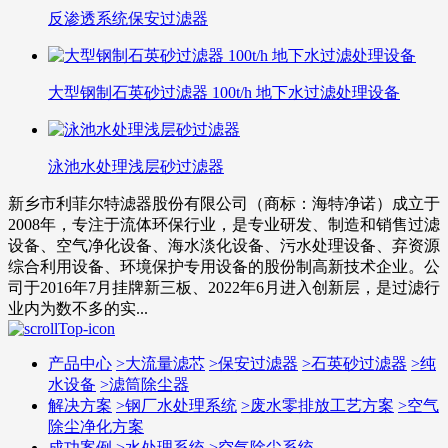
反渗透系统保安过滤器
大型钢制石英砂过滤器 100t/h 地下水过滤处理设备
泳池水处理浅层砂过滤器
新乡市利菲尔特滤器股份有限公司（商标：海特净诺）成立于
2008年，专注于流体环保行业，是专业研发、制造和销售过滤
设备、空气净化设备、海水淡化设备、污水处理设备、弃资源
综合利用设备、环境保护专用设备的股份制高新技术企业。公
司于2016年7月挂牌新三板、2022年6月进入创新层，是过滤行
业内为数不多的实...
产品中心
>
大流量滤芯
>
保安过滤器
>
石英砂过滤器
>
纯
水设备
>
滤筒除尘器
解决方案
>
钢厂水处理系统
>
废水零排放工艺方案
>
空气
除尘净化方案
成功案例
>
水处理系统
>
空气除尘系统