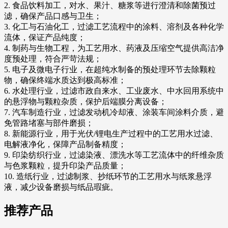
2. 食品饮料加工，对水、果汁、糖浆等进行澄清和除菌预过
滤，确保产品口感与卫生；
3. 化工与石油化工，过滤工艺流程中的涂料、溶剂及各种化学
流体，保证产品纯度；
4. 制药与生物工程，为工艺用水、药液及压缩空气提供高洁净
度预处理，符合严苛法规；
5. 电子及微电子行业，在超纯水制备的预处理环节去除颗粒
物，确保终端水质达到极高标准；
6. 水处理行业，过滤市政自来水、工业废水、中水回用系统中
的悬浮物与颗粒杂质，保护后端膜分离设备；
7. 汽车制造行业，过滤发动机冷却液、涂装车间涂料介质，避
免管路堵塞与部件磨损；
8. 新能源行业，用于光伏/锂电生产过程中的工艺用水过滤、
电解液净化，保障产品制备精度；
9. 印染纺织行业，过滤染液、漂洗水等工艺流体中的纤维杂质
与色浆颗粒，提升印染产品质量；
10. 造纸行业，过滤制浆、抄纸环节的工艺用水与纸浆悬浮
液，减少设备磨损与纸品瑕疵。
推荐产品