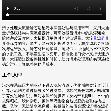
污水处理大流量滤芯适配污水深度处理与回用环节，采用大通
量折叠膜结构与宽流道设计，可高效截留污水中的悬浮颗粒、
胶体杂质及絮体，大幅提升单位时间过滤通量。
大流量滤芯
其
具备优异的容污能力，能有效延长过滤周期，减少滤芯更换频
次与运维投入。滤芯材质耐酸碱、抗腐蚀，可适配污水中复杂
的水质工况，不易发生溶胀变形。标准化接口设计支持快速拆
装，大幅缩短设备停机维护时长，助力污水处理系统实现连续
稳定运行，降低整体处理成本。
工作原理
污水在系统压力的驱动下进入滤芯流道，优化后的宽流道设计
引导水流均匀通过折叠膜的过滤层。滤芯的折叠结构大幅增加
了有效过滤面积，当污水流经滤膜表面及内部孔隙时，水中的
悬浮颗粒、胶体杂质、絮体等污染物会被滤膜的微孔结构拦
截、吸附，无法随水流穿透。被截留的杂质会逐渐沉积在滤芯