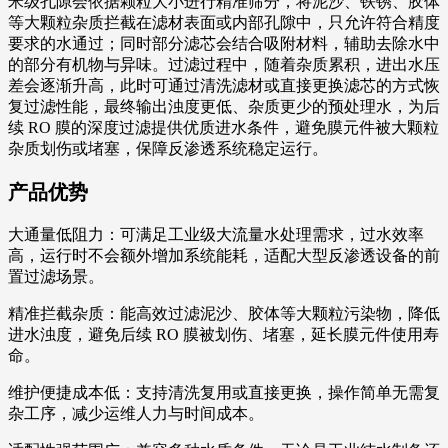
米级孔隙会依据颗粒大小进行精准筛分，将泥沙、铁锈、胶体
等大颗粒杂质拦截在滤材表面或内部孔隙中，只允许符合精度
要求的水通过；同时部分滤芯会结合吸附材料，辅助去除水中
的部分有机物与异味。过滤过程中，随着杂质累积，进出水压
差会逐渐升高，此时可通过清洗滤材或直接更换滤芯的方式恢
复过滤性能，最终输出浊度更低、杂质更少的预处理水，为后
续 RO 膜的深度过滤提供优质进水条件，避免膜元件被大颗粒
杂质划伤或堵塞，保障反渗透系统稳定运行。
产品优势
大通量低阻力：可满足工业级大流量水处理需求，过水效率
高，运行时不会额外增加系统能耗，适配大型反渗透设备的前
置过滤场景。
精准拦截杂质：能高效过滤泥沙、胶体等大颗粒污染物，降低
进水浊度，避免后续 RO 膜被划伤、堵塞，延长膜元件使用寿
命。
维护便捷成本低：支持清洗复用或直接更换，操作简单无需复
杂工序，减少运维人力与时间成本。