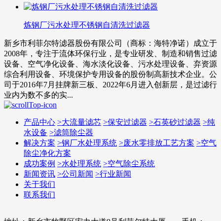
炼钢厂污水处理不锈钢自清洗过滤器
新乡市利菲尔特滤器股份有限公司（商标：海特净诺）成立于
2008年，专注于流体环保行业，是专业研发、制造和销售过滤
设备、空气净化设备、海水淡化设备、污水处理设备、弃资源
综合利用设备、环境保护专用设备的股份制高新技术企业。公
司于2016年7月挂牌新三板、2022年6月进入创新层，是过滤行
业内为数不多的实...
产品中心
>
大流量滤芯
>
保安过滤器
>
石英砂过滤器
>
纯
水设备
>
滤筒除尘器
解决方案
>
钢厂水处理系统
>
废水零排放工艺方案
>
空气
除尘净化方案
成功案例
>
水处理系统
>
空气除尘系统
新闻资讯
>
公司新闻
>
行业新闻
关于我们
联系我们