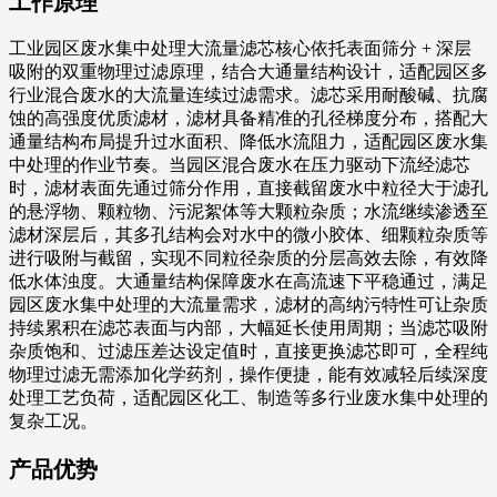
工作原理
工业园区废水集中处理大流量滤芯核心依托表面筛分 + 深层
吸附的双重物理过滤原理，结合大通量结构设计，适配园区多
行业混合废水的大流量连续过滤需求。滤芯采用耐酸碱、抗腐
蚀的高强度优质滤材，滤材具备精准的孔径梯度分布，搭配大
通量结构布局提升过水面积、降低水流阻力，适配园区废水集
中处理的作业节奏。当园区混合废水在压力驱动下流经滤芯
时，滤材表面先通过筛分作用，直接截留废水中粒径大于滤孔
的悬浮物、颗粒物、污泥絮体等大颗粒杂质；水流继续渗透至
滤材深层后，其多孔结构会对水中的微小胶体、细颗粒杂质等
进行吸附与截留，实现不同粒径杂质的分层高效去除，有效降
低水体浊度。大通量结构保障废水在高流速下平稳通过，满足
园区废水集中处理的大流量需求，滤材的高纳污特性可让杂质
持续累积在滤芯表面与内部，大幅延长使用周期；当滤芯吸附
杂质饱和、过滤压差达设定值时，直接更换滤芯即可，全程纯
物理过滤无需添加化学药剂，操作便捷，能有效减轻后续深度
处理工艺负荷，适配园区化工、制造等多行业废水集中处理的
复杂工况。
产品优势