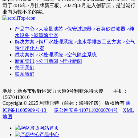
司于2016年7月挂牌新三板、2022年6月进入创新层，是过滤行
业内为数不多的实...
产品中心
>
大流量滤芯
>
保安过滤器
>
石英砂过滤器
>
纯
水设备
>
滤筒除尘器
解决方案
>
钢厂水处理系统
>
废水零排放工艺方案
>
空气
除尘净化方案
成功案例
>
水处理系统
>
空气除尘系统
新闻资讯
>
公司新闻
>
行业新闻
关于我们
联系我们
地址：新乡市牧野区宏力大道9号利菲尔特大厦 手机：
15670413010
Copyright © 2025 利菲尔特（商标：海特净诺） 版权所有
豫
ICP备11005909号-13
豫公网安备41071102000704号
XML
地图
网站首页
产品中心