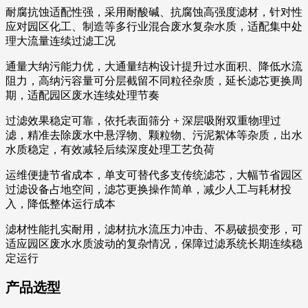
耐腐抗蚀适配性强，采用耐酸碱、抗腐蚀高强度滤材，针对性
应对园区化工、制造等多行业混合废水复杂水质，适配集中处
理大流量连续过滤工况
通量大纳污能力优，大通量结构设计提升过水面积、降低水流
阻力，高纳污容量可分层截留不同粒径杂质，延长滤芯更换周
期，适配园区废水连续处理节奏
过滤效果稳定可靠，依托表面筛分 + 深层吸附双重物理过
滤，精准去除废水中悬浮物、颗粒物、污泥絮体等杂质，出水
水质稳定，有效减轻后续深度处理工艺负荷
运维便捷节省成本，单支可替代多支传统滤芯，大幅节省园区
过滤设备占地空间，滤芯更换操作简单，减少人工与耗材投
入，降低整体运行成本
滤材性能扎实耐用，滤材抗水流压力冲击、不易破损变形，可
适应园区废水水质波动的复杂情况，保障过滤系统长期连续稳
定运行
产品选型