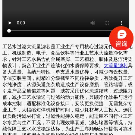
工艺水过滤大流量滤芯是工业生产专用核心过滤元件，适配化
工、机械制造、电子、食品饮料等行业工艺水大流量净化需
求，针对工艺水易含的金属磨屑、工艺颗粒、胶体及悬浮污染
物设计，契合工业生产连续化的水质保障要求。
大流量滤芯
具
备大通量、高纳污特性，单支通水量优异，可减少布设数量、
节省安装空间，能精准分级截留不同粒径杂质，有效提升工艺
水纯净度，从源头避免杂质造成生产设备磨损、管路堵塞，或
引发产品品质偏差等问题。滤芯采用优化流道结构，过滤阻力
低，减少工艺水输送与过滤的动力能耗，兼顾净化效果与运行
成本控制；适配标准化设备接口，安装更换便捷，无需复杂专
业工序，大幅缩短停机维护时间，减少耗材与人工投入。选用
优质耐污滤材打造，过滤性能持久稳定，能适应不同行业工艺
水水质与生产工况，不易出现效率衰减、滤芯堵塞等情况，持
续保障工艺水水质稳定达标，为生产工序顺畅运行提供可靠水