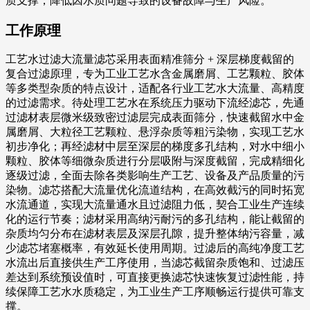
质支撑，降低因水质问题导致的设备故障与生产风险。
工作原理
工艺水过滤大流量滤芯采用表面精准筛分 + 深层梯度截留的
复合过滤原理，专为工业工艺水含金属磨屑、工艺颗粒、胶体
等多类型杂质的特点设计，适配各行业工艺水大流量、高精度
的过滤需求。待处理工艺水在系统压力驱动下流经滤芯，先通
过滤材表层微米级致密过滤层完成表面筛分，快速截留水中金
属磨屑、大粒径工艺颗粒、悬浮杂质等粗污染物，实现工艺水
初步净化；再经滤材中层至深层的梯度多孔结构，对水中细小
颗粒、胶体等细微杂质进行分层吸附与深度截留，完成精细化
逐级过滤，全面去除各类影响生产工艺、设备及产品质量的污
染物。滤芯搭配大流量优化流道结构，在高效截污的同时拓宽
水流通道，实现大流量通水且过滤阻力低，契合工业生产连续
化的运行节奏；滤材采用高纳污耐污的多孔结构，能让截留的
杂质均匀分布在滤材表层及深层孔隙，提升整体纳污容量，减
少滤芯堵塞概率，有效延长使用周期。过滤后的高纯净度工艺
水流出后直接供生产工序使用，当滤芯截留杂质饱和、过滤压
差达到系统预设值时，可直接更换滤芯快速恢复过滤性能，持
续保障工艺水水质稳定，为工业生产工序顺畅运行提供可靠支
撑。