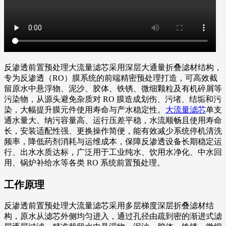
反渗透前置预处理大流量滤芯采用深层大通量折叠滤材结构，
专为反渗透（RO）膜系统的前端精密预处理打造，可高效截
留原水中悬浮物、泥沙、胶体、铁锈、微细颗粒及有机碎屑等
污染物，从源头避免杂质对 RO 膜造成划伤、污堵、结垢和污
染，大幅提升膜元件使用寿命与产水稳定性。
大流量滤芯
单支
通水量大、纳污容量高、运行压差平稳，水流顺畅且使用寿命
长，安装适配性强、更换操作简便，能有效减少系统停机清洗
频率，降低药剂消耗与运维成本，保障反渗透设备长期稳定运
行、出水水质达标，广泛用于工业纯水、饮用水净化、中水回
用、锅炉补给水等各类 RO 系统前置预处理。
工作原理
反渗透前置预处理大流量滤芯采用多层梯度深层折叠滤材结
构，原水从滤芯外侧均匀进入，通过孔径由疏到密的渐进式滤