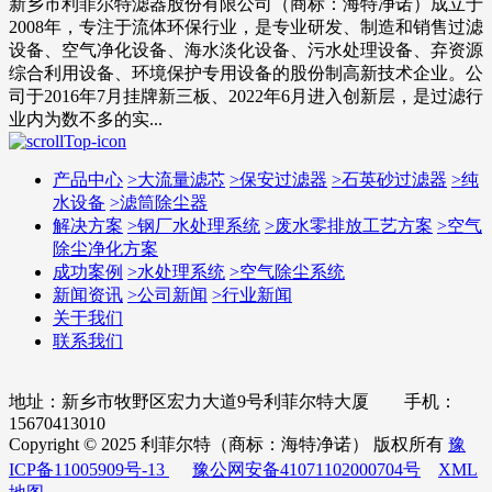
新乡市利菲尔特滤器股份有限公司（商标：海特净诺）成立于
2008年，专注于流体环保行业，是专业研发、制造和销售过滤
设备、空气净化设备、海水淡化设备、污水处理设备、弃资源
综合利用设备、环境保护专用设备的股份制高新技术企业。公
司于2016年7月挂牌新三板、2022年6月进入创新层，是过滤行
业内为数不多的实...
产品中心
>
大流量滤芯
>
保安过滤器
>
石英砂过滤器
>
纯
水设备
>
滤筒除尘器
解决方案
>
钢厂水处理系统
>
废水零排放工艺方案
>
空气
除尘净化方案
成功案例
>
水处理系统
>
空气除尘系统
新闻资讯
>
公司新闻
>
行业新闻
关于我们
联系我们
地址：新乡市牧野区宏力大道9号利菲尔特大厦 手机：
15670413010
Copyright © 2025 利菲尔特（商标：海特净诺） 版权所有
豫
ICP备11005909号-13
豫公网安备41071102000704号
XML