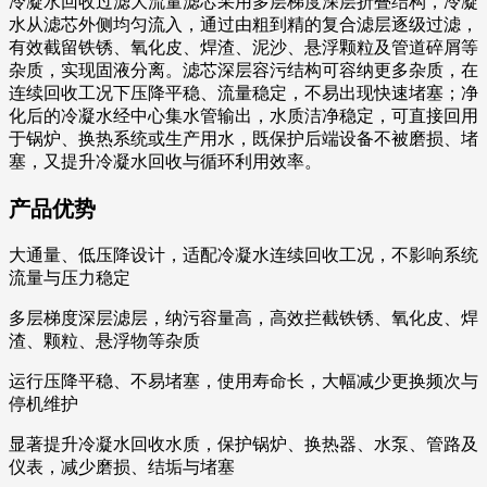
冷凝水回收过滤大流量滤芯采用多层梯度深层折叠结构，冷凝
水从滤芯外侧均匀流入，通过由粗到精的复合滤层逐级过滤，
有效截留铁锈、氧化皮、焊渣、泥沙、悬浮颗粒及管道碎屑等
杂质，实现固液分离。滤芯深层容污结构可容纳更多杂质，在
连续回收工况下压降平稳、流量稳定，不易出现快速堵塞；净
化后的冷凝水经中心集水管输出，水质洁净稳定，可直接回用
于锅炉、换热系统或生产用水，既保护后端设备不被磨损、堵
塞，又提升冷凝水回收与循环利用效率。
产品优势
大通量、低压降设计，适配冷凝水连续回收工况，不影响系统
流量与压力稳定
多层梯度深层滤层，纳污容量高，高效拦截铁锈、氧化皮、焊
渣、颗粒、悬浮物等杂质
运行压降平稳、不易堵塞，使用寿命长，大幅减少更换频次与
停机维护
显著提升冷凝水回收水质，保护锅炉、换热器、水泵、管路及
仪表，减少磨损、结垢与堵塞