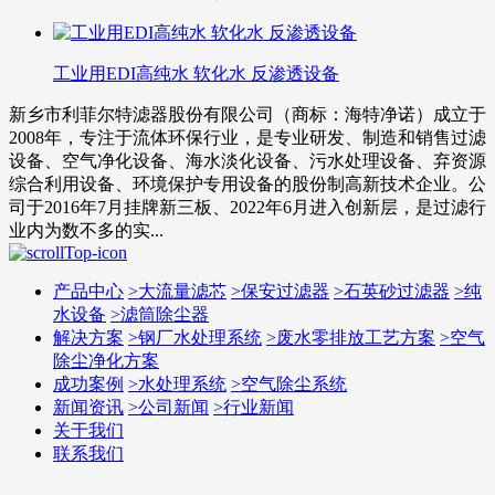
工业用EDI高纯水 软化水 反渗透设备
新乡市利菲尔特滤器股份有限公司（商标：海特净诺）成立于
2008年，专注于流体环保行业，是专业研发、制造和销售过滤
设备、空气净化设备、海水淡化设备、污水处理设备、弃资源
综合利用设备、环境保护专用设备的股份制高新技术企业。公
司于2016年7月挂牌新三板、2022年6月进入创新层，是过滤行
业内为数不多的实...
产品中心
>
大流量滤芯
>
保安过滤器
>
石英砂过滤器
>
纯
水设备
>
滤筒除尘器
解决方案
>
钢厂水处理系统
>
废水零排放工艺方案
>
空气
除尘净化方案
成功案例
>
水处理系统
>
空气除尘系统
新闻资讯
>
公司新闻
>
行业新闻
关于我们
联系我们