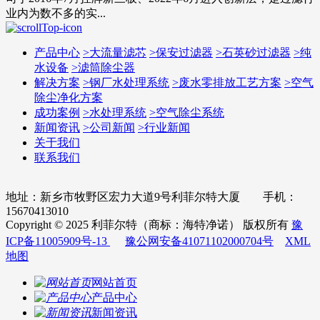
业内为数不多的实...
产品中心
>
大流量滤芯
>
保安过滤器
>
石英砂过滤器
>
纯
水设备
>
滤筒除尘器
解决方案
>
钢厂水处理系统
>
废水零排放工艺方案
>
空气
除尘净化方案
成功案例
>
水处理系统
>
空气除尘系统
新闻资讯
>
公司新闻
>
行业新闻
关于我们
联系我们
地址：新乡市牧野区宏力大道9号利菲尔特大厦 手机：
15670413010
Copyright © 2025 利菲尔特（商标：海特净诺） 版权所有
豫
ICP备11005909号-13
豫公网安备41071102000704号
XML
地图
网站首页
产品中心
新闻资讯