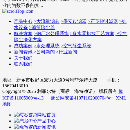
业内为数不多的实...
产品中心
>
大流量滤芯
>
保安过滤器
>
石英砂过滤器
>
纯
水设备
>
滤筒除尘器
解决方案
>
钢厂水处理系统
>
废水零排放工艺方案
>
空气
除尘净化方案
成功案例
>
水处理系统
>
空气除尘系统
新闻资讯
>
公司新闻
>
行业新闻
关于我们
联系我们
地址：新乡市牧野区宏力大道9号利菲尔特大厦 手机：
15670413010
Copyright © 2025 利菲尔特（商标：海特净诺） 版权所有
豫
ICP备11005909号-13
豫公网安备41071102000704号
XML
地图
网站首页
产品中心
新闻资讯