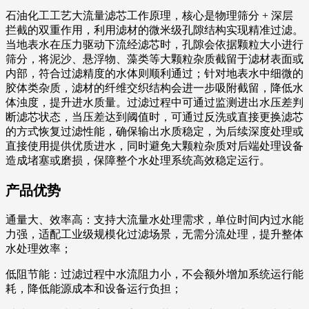
石油化工工艺大流量滤芯
工作原理，核心是物理筛分 + 深层
拦截的双重作用，利用滤材的微米级孔隙结构实现精准过滤。
当地表水在压力驱动下流经滤芯时，孔隙会依据颗粒大小进行
筛分，将泥沙、悬浮物、藻类等大颗粒杂质截留于滤材表面或
内部，符合过滤精度的水体则顺利通过；针对地表水中细微的
胶体类杂质，滤材的纤维交织结构会进一步吸附截留，降低水
体浊度，提升进水质量。过滤过程中可通过监测进出水压差判
断滤芯状态，当压差达到阈值时，可通过反洗或直接更换滤芯
的方式恢复过滤性能，确保输出水质稳定，为后续深度处理或
直接使用提供优质进水，同时避免大颗粒杂质对后端处理设备
造成堵塞或磨损，保障整个水处理系统高效稳定运行。
产品优势
通量大、效率高：支持大流量水处理需求，单位时间内过水能
力强，适配工业级规模化过滤场景，无需分流处理，提升整体
水处理效率；
低阻节能：过滤过程中水流阻力小，不会额外增加系统运行能
耗，降低能源成本和设备运行负担；