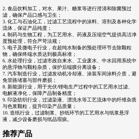
2. 食品饮料加工，对水、果汁、糖浆等进行澄清和除菌预过
滤，确保产品口感与卫生；
3. 化工与石油化工，过滤工艺流程中的涂料、溶剂及各种化学
流体，保证产品纯度；
4. 制药与生物工程，为工艺用水、药液及压缩空气提供高洁净
度预处理，符合严苛法规；
5. 电子及微电子行业，在超纯水制备的预处理环节去除颗粒
物，确保终端水质达到极高标准；
6. 水处理行业，过滤市政自来水、工业废水、中水回用系统中
的悬浮物与颗粒杂质，保护后端膜分离设备；
7. 汽车制造行业，过滤发动机冷却液、涂装车间涂料介质，避
免管路堵塞与部件磨损；
8. 新能源行业，用于光伏/锂电生产过程中的工艺用水过滤、
电解液净化，保障产品制备精度；
9. 印染纺织行业，过滤染液、漂洗水等工艺流体中的纤维杂质
与色浆颗粒，提升印染产品质量；
10. 造纸行业，过滤制浆、抄纸环节的工艺用水与纸浆悬浮
液，减少设备磨损与纸品瑕疵。
推荐产品