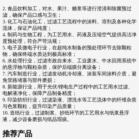
2. 食品饮料加工，对水、果汁、糖浆等进行澄清和除菌预过
滤，确保产品口感与卫生；
3. 化工与石油化工，过滤工艺流程中的涂料、溶剂及各种化学
流体，保证产品纯度；
4. 制药与生物工程，为工艺用水、药液及压缩空气提供高洁净
度预处理，符合严苛法规；
5. 电子及微电子行业，在超纯水制备的预处理环节去除颗粒
物，确保终端水质达到极高标准；
6. 水处理行业，过滤市政自来水、工业废水、中水回用系统中
的悬浮物与颗粒杂质，保护后端膜分离设备；
7. 汽车制造行业，过滤发动机冷却液、涂装车间涂料介质，避
免管路堵塞与部件磨损；
8. 新能源行业，用于光伏/锂电生产过程中的工艺用水过滤、
电解液净化，保障产品制备精度；
9. 印染纺织行业，过滤染液、漂洗水等工艺流体中的纤维杂质
与色浆颗粒，提升印染产品质量；
10. 造纸行业，过滤制浆、抄纸环节的工艺用水与纸浆悬浮
液，减少设备磨损与纸品瑕疵。
推荐产品