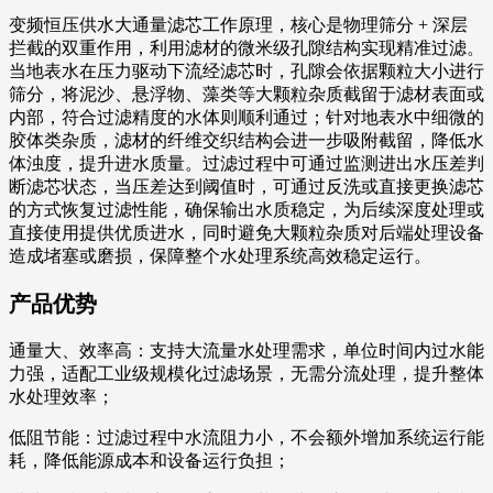
变频恒压供水大通量滤芯工作原理，核心是物理筛分 + 深层
拦截的双重作用，利用滤材的微米级孔隙结构实现精准过滤。
当地表水在压力驱动下流经滤芯时，孔隙会依据颗粒大小进行
筛分，将泥沙、悬浮物、藻类等大颗粒杂质截留于滤材表面或
内部，符合过滤精度的水体则顺利通过；针对地表水中细微的
胶体类杂质，滤材的纤维交织结构会进一步吸附截留，降低水
体浊度，提升进水质量。过滤过程中可通过监测进出水压差判
断滤芯状态，当压差达到阈值时，可通过反洗或直接更换滤芯
的方式恢复过滤性能，确保输出水质稳定，为后续深度处理或
直接使用提供优质进水，同时避免大颗粒杂质对后端处理设备
造成堵塞或磨损，保障整个水处理系统高效稳定运行。
产品优势
通量大、效率高：支持大流量水处理需求，单位时间内过水能
力强，适配工业级规模化过滤场景，无需分流处理，提升整体
水处理效率；
低阻节能：过滤过程中水流阻力小，不会额外增加系统运行能
耗，降低能源成本和设备运行负担；