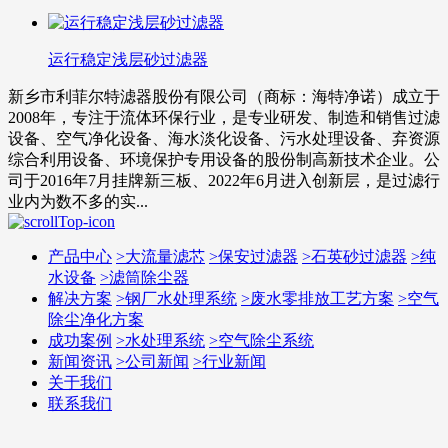
运行稳定浅层砂过滤器
新乡市利菲尔特滤器股份有限公司（商标：海特净诺）成立于
2008年，专注于流体环保行业，是专业研发、制造和销售过滤
设备、空气净化设备、海水淡化设备、污水处理设备、弃资源
综合利用设备、环境保护专用设备的股份制高新技术企业。公
司于2016年7月挂牌新三板、2022年6月进入创新层，是过滤行
业内为数不多的实...
产品中心
>
大流量滤芯
>
保安过滤器
>
石英砂过滤器
>
纯
水设备
>
滤筒除尘器
解决方案
>
钢厂水处理系统
>
废水零排放工艺方案
>
空气
除尘净化方案
成功案例
>
水处理系统
>
空气除尘系统
新闻资讯
>
公司新闻
>
行业新闻
关于我们
联系我们