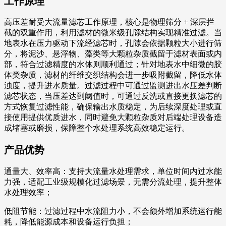
工作原理
高压差耐受大流量滤芯工作原理，核心是物理筛分 + 深层拦
截的双重作用，利用滤材的微米级孔隙结构实现精准过滤。当
地表水在压力驱动下流经滤芯时，孔隙会依据颗粒大小进行筛
分，将泥沙、悬浮物、藻类等大颗粒杂质截留于滤材表面或内
部，符合过滤精度的水体则顺利通过；针对地表水中细微的胶
体类杂质，滤材的纤维交织结构会进一步吸附截留，降低水体
浊度，提升进水质量。过滤过程中可通过监测进出水压差判断
滤芯状态，当压差达到阈值时，可通过反洗或直接更换滤芯的
方式恢复过滤性能，确保输出水质稳定，为后续深度处理或直
接使用提供优质进水，同时避免大颗粒杂质对后端处理设备造
成堵塞或磨损，保障整个水处理系统高效稳定运行。
产品优势
通量大、效率高：支持大流量水处理需求，单位时间内过水能
力强，适配工业级规模化过滤场景，无需分流处理，提升整体
水处理效率；
低阻节能：过滤过程中水流阻力小，不会额外增加系统运行能
耗，降低能源成本和设备运行负担；