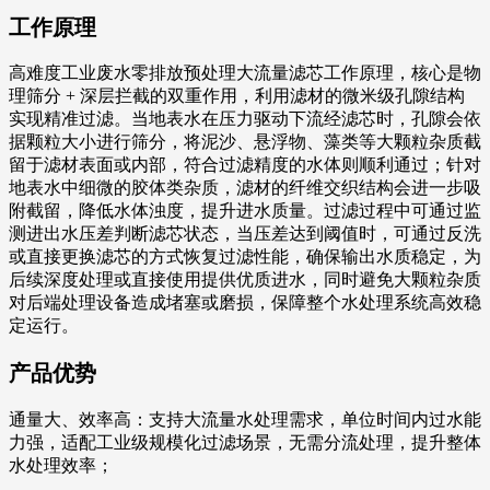
工作原理
高难度工业废水零排放预处理大流量滤芯工作原理，核心是物
理筛分 + 深层拦截的双重作用，利用滤材的微米级孔隙结构
实现精准过滤。当地表水在压力驱动下流经滤芯时，孔隙会依
据颗粒大小进行筛分，将泥沙、悬浮物、藻类等大颗粒杂质截
留于滤材表面或内部，符合过滤精度的水体则顺利通过；针对
地表水中细微的胶体类杂质，滤材的纤维交织结构会进一步吸
附截留，降低水体浊度，提升进水质量。过滤过程中可通过监
测进出水压差判断滤芯状态，当压差达到阈值时，可通过反洗
或直接更换滤芯的方式恢复过滤性能，确保输出水质稳定，为
后续深度处理或直接使用提供优质进水，同时避免大颗粒杂质
对后端处理设备造成堵塞或磨损，保障整个水处理系统高效稳
定运行。
产品优势
通量大、效率高：支持大流量水处理需求，单位时间内过水能
力强，适配工业级规模化过滤场景，无需分流处理，提升整体
水处理效率；