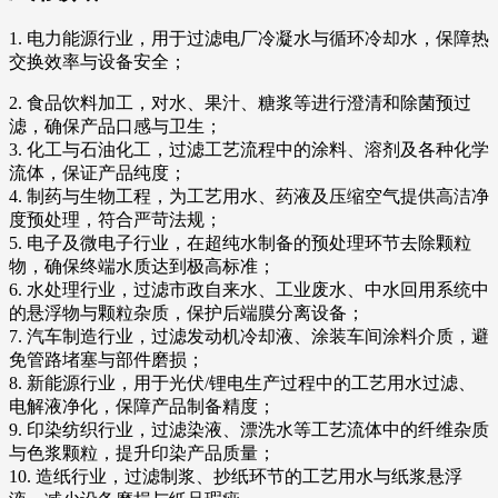
1. 电力能源行业，用于过滤电厂冷凝水与循环冷却水，保障热
交换效率与设备安全；
2. 食品饮料加工，对水、果汁、糖浆等进行澄清和除菌预过
滤，确保产品口感与卫生；
3. 化工与石油化工，过滤工艺流程中的涂料、溶剂及各种化学
流体，保证产品纯度；
4. 制药与生物工程，为工艺用水、药液及压缩空气提供高洁净
度预处理，符合严苛法规；
5. 电子及微电子行业，在超纯水制备的预处理环节去除颗粒
物，确保终端水质达到极高标准；
6. 水处理行业，过滤市政自来水、工业废水、中水回用系统中
的悬浮物与颗粒杂质，保护后端膜分离设备；
7. 汽车制造行业，过滤发动机冷却液、涂装车间涂料介质，避
免管路堵塞与部件磨损；
8. 新能源行业，用于光伏/锂电生产过程中的工艺用水过滤、
电解液净化，保障产品制备精度；
9. 印染纺织行业，过滤染液、漂洗水等工艺流体中的纤维杂质
与色浆颗粒，提升印染产品质量；
10. 造纸行业，过滤制浆、抄纸环节的工艺用水与纸浆悬浮