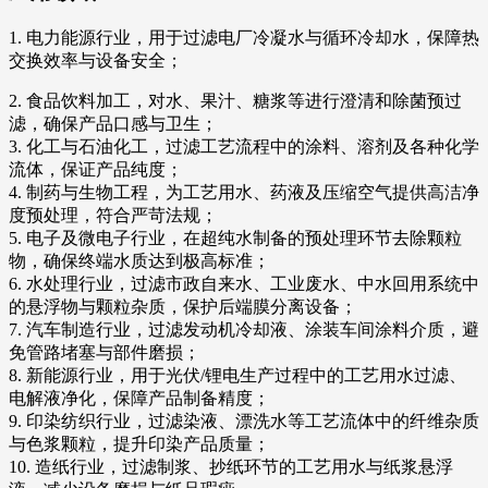
1. 电力能源行业，用于过滤电厂冷凝水与循环冷却水，保障热
交换效率与设备安全；
2. 食品饮料加工，对水、果汁、糖浆等进行澄清和除菌预过
滤，确保产品口感与卫生；
3. 化工与石油化工，过滤工艺流程中的涂料、溶剂及各种化学
流体，保证产品纯度；
4. 制药与生物工程，为工艺用水、药液及压缩空气提供高洁净
度预处理，符合严苛法规；
5. 电子及微电子行业，在超纯水制备的预处理环节去除颗粒
物，确保终端水质达到极高标准；
6. 水处理行业，过滤市政自来水、工业废水、中水回用系统中
的悬浮物与颗粒杂质，保护后端膜分离设备；
7. 汽车制造行业，过滤发动机冷却液、涂装车间涂料介质，避
免管路堵塞与部件磨损；
8. 新能源行业，用于光伏/锂电生产过程中的工艺用水过滤、
电解液净化，保障产品制备精度；
9. 印染纺织行业，过滤染液、漂洗水等工艺流体中的纤维杂质
与色浆颗粒，提升印染产品质量；
10. 造纸行业，过滤制浆、抄纸环节的工艺用水与纸浆悬浮