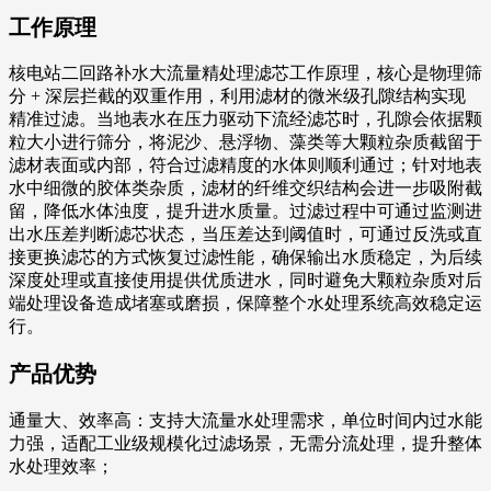
工作原理
核电站二回路补水大流量精处理滤芯工作原理，核心是物理筛
分 + 深层拦截的双重作用，利用滤材的微米级孔隙结构实现
精准过滤。当地表水在压力驱动下流经滤芯时，孔隙会依据颗
粒大小进行筛分，将泥沙、悬浮物、藻类等大颗粒杂质截留于
滤材表面或内部，符合过滤精度的水体则顺利通过；针对地表
水中细微的胶体类杂质，滤材的纤维交织结构会进一步吸附截
留，降低水体浊度，提升进水质量。过滤过程中可通过监测进
出水压差判断滤芯状态，当压差达到阈值时，可通过反洗或直
接更换滤芯的方式恢复过滤性能，确保输出水质稳定，为后续
深度处理或直接使用提供优质进水，同时避免大颗粒杂质对后
端处理设备造成堵塞或磨损，保障整个水处理系统高效稳定运
行。
产品优势
通量大、效率高：支持大流量水处理需求，单位时间内过水能
力强，适配工业级规模化过滤场景，无需分流处理，提升整体
水处理效率；