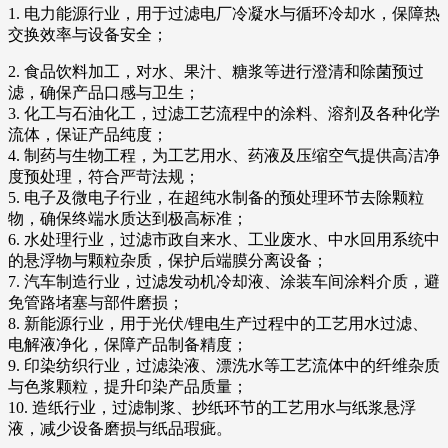
1. 电力能源行业，用于过滤电厂冷凝水与循环冷却水，保障热
交换效率与设备安全；
2. 食品饮料加工，对水、果汁、糖浆等进行澄清和除菌预过
滤，确保产品口感与卫生；
3. 化工与石油化工，过滤工艺流程中的涂料、溶剂及各种化学
流体，保证产品纯度；
4. 制药与生物工程，为工艺用水、药液及压缩空气提供高洁净
度预处理，符合严苛法规；
5. 电子及微电子行业，在超纯水制备的预处理环节去除颗粒
物，确保终端水质达到极高标准；
6. 水处理行业，过滤市政自来水、工业废水、中水回用系统中
的悬浮物与颗粒杂质，保护后端膜分离设备；
7. 汽车制造行业，过滤发动机冷却液、涂装车间涂料介质，避
免管路堵塞与部件磨损；
8. 新能源行业，用于光伏/锂电生产过程中的工艺用水过滤、
电解液净化，保障产品制备精度；
9. 印染纺织行业，过滤染液、漂洗水等工艺流体中的纤维杂质
与色浆颗粒，提升印染产品质量；
10. 造纸行业，过滤制浆、抄纸环节的工艺用水与纸浆悬浮
液，减少设备磨损与纸品瑕疵。