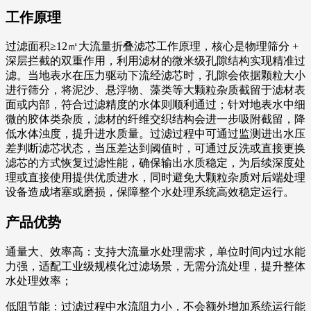
工作原理
过滤面积≥12㎡大流量折叠滤芯工作原理，核心是物理筛分 +
深层拦截的双重作用，利用滤材的微米级孔隙结构实现精准过
滤。当地表水在压力驱动下流经滤芯时，孔隙会依据颗粒大小
进行筛分，将泥沙、悬浮物、藻类等大颗粒杂质截留于滤材表
面或内部，符合过滤精度的水体则顺利通过；针对地表水中细
微的胶体类杂质，滤材的纤维交织结构会进一步吸附截留，降
低水体浊度，提升进水质量。过滤过程中可通过监测进出水压
差判断滤芯状态，当压差达到阈值时，可通过反洗或直接更换
滤芯的方式恢复过滤性能，确保输出水质稳定，为后续深度处
理或直接使用提供优质进水，同时避免大颗粒杂质对后端处理
设备造成堵塞或磨损，保障整个水处理系统高效稳定运行。
产品优势
通量大、效率高：支持大流量水处理需求，单位时间内过水能
力强，适配工业级规模化过滤场景，无需分流处理，提升整体
水处理效率；
低阻节能：过滤过程中水流阻力小，不会额外增加系统运行能