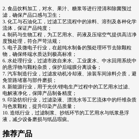
2. 食品饮料加工，对水、果汁、糖浆等进行澄清和除菌预过
滤，确保产品口感与卫生；
3. 化工与石油化工，过滤工艺流程中的涂料、溶剂及各种化学
流体，保证产品纯度；
4. 制药与生物工程，为工艺用水、药液及压缩空气提供高洁净
度预处理，符合严苛法规；
5. 电子及微电子行业，在超纯水制备的预处理环节去除颗粒
物，确保终端水质达到极高标准；
6. 水处理行业，过滤市政自来水、工业废水、中水回用系统中
的悬浮物与颗粒杂质，保护后端膜分离设备；
7. 汽车制造行业，过滤发动机冷却液、涂装车间涂料介质，避
免管路堵塞与部件磨损；
8. 新能源行业，用于光伏/锂电生产过程中的工艺用水过滤、
电解液净化，保障产品制备精度；
9. 印染纺织行业，过滤染液、漂洗水等工艺流体中的纤维杂质
与色浆颗粒，提升印染产品质量；
10. 造纸行业，过滤制浆、抄纸环节的工艺用水与纸浆悬浮
液，减少设备磨损与纸品瑕疵。
推荐产品