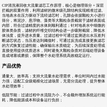
CIP清洗液回收大流量滤芯工作原理，核心是物理筛分 + 深层
拦截的双重作用，利用滤材的微米级孔隙结构实现精准过滤。
当地表水在压力驱动下流经滤芯时，孔隙会依据颗粒大小进行
筛分，将泥沙、悬浮物、藻类等大颗粒杂质截留于滤材表面或
内部，符合过滤精度的水体则顺利通过；针对地表水中细微的
胶体类杂质，滤材的纤维交织结构会进一步吸附截留，降低水
体浊度，提升进水质量。过滤过程中可通过监测进出水压差判
断滤芯状态，当压差达到阈值时，可通过反洗或直接更换滤芯
的方式恢复过滤性能，确保输出水质稳定，为后续深度处理或
直接使用提供优质进水，同时避免大颗粒杂质对后端处理设备
造成堵塞或磨损，保障整个水处理系统高效稳定运行。
产品优势
通量大、效率高：支持大流量水处理需求，单位时间内过水能
力强，适配工业级规模化过滤场景，无需分流处理，提升整体
水处理效率；
低阻节能：过滤过程中水流阻力小，不会额外增加系统运行能
耗，降低能源成本和设备运行负担；