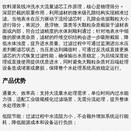
饮料灌装线冲洗水大流量滤芯工作原理，核心是物理筛分 +
深层拦截的双重作用，利用滤材的微米级孔隙结构实现精准过
滤。当地表水在压力驱动下流经滤芯时，孔隙会依据颗粒大小
进行筛分，将泥沙、悬浮物、藻类等大颗粒杂质截留于滤材表
面或内部，符合过滤精度的水体则顺利通过；针对地表水中细
微的胶体类杂质，滤材的纤维交织结构会进一步吸附截留，降
低水体浊度，提升进水质量。过滤过程中可通过监测进出水压
差判断滤芯状态，当压差达到阈值时，可通过反洗或直接更换
滤芯的方式恢复过滤性能，确保输出水质稳定，为后续深度处
理或直接使用提供优质进水，同时避免大颗粒杂质对后端处理
设备造成堵塞或磨损，保障整个水处理系统高效稳定运行。
产品优势
通量大、效率高：支持大流量水处理需求，单位时间内过水能
力强，适配工业级规模化过滤场景，无需分流处理，提升整体
水处理效率；
低阻节能：过滤过程中水流阻力小，不会额外增加系统运行能
耗，降低能源成本和设备运行负担；