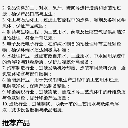
2. 食品饮料加工，对水、果汁、糖浆等进行澄清和除菌预过
滤，确保产品口感与卫生；
3. 化工与石油化工，过滤工艺流程中的涂料、溶剂及各种化学
流体，保证产品纯度；
4. 制药与生物工程，为工艺用水、药液及压缩空气提供高洁净
度预处理，符合严苛法规；
5. 电子及微电子行业，在超纯水制备的预处理环节去除颗粒
物，确保终端水质达到极高标准；
6. 水处理行业，过滤市政自来水、工业废水、中水回用系统中
的悬浮物与颗粒杂质，保护后端膜分离设备；
7. 汽车制造行业，过滤发动机冷却液、涂装车间涂料介质，避
免管路堵塞与部件磨损；
8. 新能源行业，用于光伏/锂电生产过程中的工艺用水过滤、
电解液净化，保障产品制备精度；
9. 印染纺织行业，过滤染液、漂洗水等工艺流体中的纤维杂质
与色浆颗粒，提升印染产品质量；
10. 造纸行业，过滤制浆、抄纸环节的工艺用水与纸浆悬浮
液，减少设备磨损与纸品瑕疵。
推荐产品