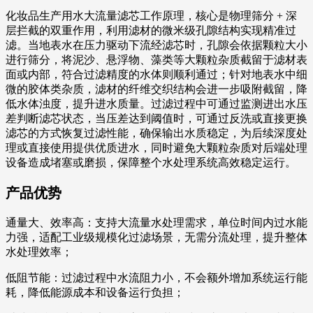
化妆品生产用水大流量滤芯工作原理，核心是物理筛分 + 深
层拦截的双重作用，利用滤材的微米级孔隙结构实现精准过
滤。当地表水在压力驱动下流经滤芯时，孔隙会依据颗粒大小
进行筛分，将泥沙、悬浮物、藻类等大颗粒杂质截留于滤材表
面或内部，符合过滤精度的水体则顺利通过；针对地表水中细
微的胶体类杂质，滤材的纤维交织结构会进一步吸附截留，降
低水体浊度，提升进水质量。过滤过程中可通过监测进出水压
差判断滤芯状态，当压差达到阈值时，可通过反洗或直接更换
滤芯的方式恢复过滤性能，确保输出水质稳定，为后续深度处
理或直接使用提供优质进水，同时避免大颗粒杂质对后端处理
设备造成堵塞或磨损，保障整个水处理系统高效稳定运行。
产品优势
通量大、效率高：支持大流量水处理需求，单位时间内过水能
力强，适配工业级规模化过滤场景，无需分流处理，提升整体
水处理效率；
低阻节能：过滤过程中水流阻力小，不会额外增加系统运行能
耗，降低能源成本和设备运行负担；