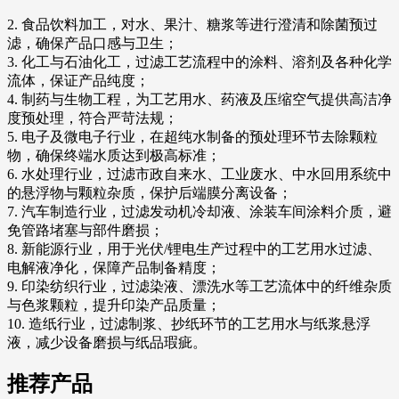
2. 食品饮料加工，对水、果汁、糖浆等进行澄清和除菌预过
滤，确保产品口感与卫生；
3. 化工与石油化工，过滤工艺流程中的涂料、溶剂及各种化学
流体，保证产品纯度；
4. 制药与生物工程，为工艺用水、药液及压缩空气提供高洁净
度预处理，符合严苛法规；
5. 电子及微电子行业，在超纯水制备的预处理环节去除颗粒
物，确保终端水质达到极高标准；
6. 水处理行业，过滤市政自来水、工业废水、中水回用系统中
的悬浮物与颗粒杂质，保护后端膜分离设备；
7. 汽车制造行业，过滤发动机冷却液、涂装车间涂料介质，避
免管路堵塞与部件磨损；
8. 新能源行业，用于光伏/锂电生产过程中的工艺用水过滤、
电解液净化，保障产品制备精度；
9. 印染纺织行业，过滤染液、漂洗水等工艺流体中的纤维杂质
与色浆颗粒，提升印染产品质量；
10. 造纸行业，过滤制浆、抄纸环节的工艺用水与纸浆悬浮
液，减少设备磨损与纸品瑕疵。
推荐产品