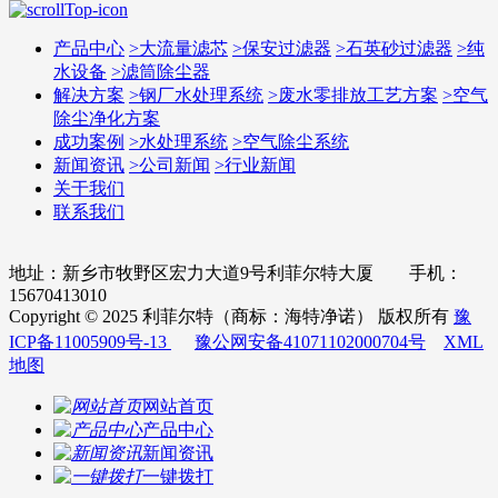
产品中心
>
大流量滤芯
>
保安过滤器
>
石英砂过滤器
>
纯
水设备
>
滤筒除尘器
解决方案
>
钢厂水处理系统
>
废水零排放工艺方案
>
空气
除尘净化方案
成功案例
>
水处理系统
>
空气除尘系统
新闻资讯
>
公司新闻
>
行业新闻
关于我们
联系我们
地址：新乡市牧野区宏力大道9号利菲尔特大厦 手机：
15670413010
Copyright © 2025 利菲尔特（商标：海特净诺） 版权所有
豫
ICP备11005909号-13
豫公网安备41071102000704号
XML
地图
网站首页
产品中心
新闻资讯
一键拨打