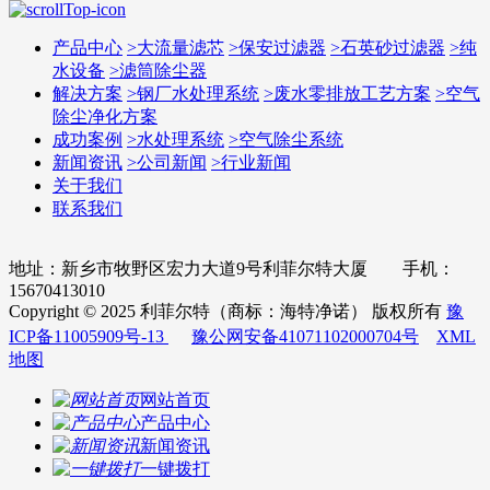
产品中心
>
大流量滤芯
>
保安过滤器
>
石英砂过滤器
>
纯
水设备
>
滤筒除尘器
解决方案
>
钢厂水处理系统
>
废水零排放工艺方案
>
空气
除尘净化方案
成功案例
>
水处理系统
>
空气除尘系统
新闻资讯
>
公司新闻
>
行业新闻
关于我们
联系我们
地址：新乡市牧野区宏力大道9号利菲尔特大厦 手机：
15670413010
Copyright © 2025 利菲尔特（商标：海特净诺） 版权所有
豫
ICP备11005909号-13
豫公网安备41071102000704号
XML
地图
网站首页
产品中心
新闻资讯
一键拨打