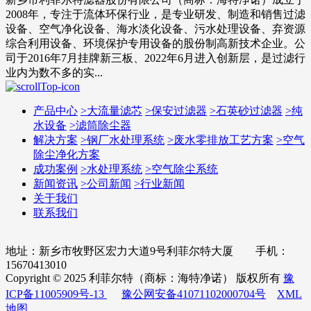
2008年，专注于流体环保行业，是专业研发、制造和销售过滤
设备、空气净化设备、海水淡化设备、污水处理设备、弃资源
综合利用设备、环境保护专用设备的股份制高新技术企业。公
司于2016年7月挂牌新三板、2022年6月进入创新层，是过滤行
业内为数不多的实...
产品中心
>
大流量滤芯
>
保安过滤器
>
石英砂过滤器
>
纯
水设备
>
滤筒除尘器
解决方案
>
钢厂水处理系统
>
废水零排放工艺方案
>
空气
除尘净化方案
成功案例
>
水处理系统
>
空气除尘系统
新闻资讯
>
公司新闻
>
行业新闻
关于我们
联系我们
地址：新乡市牧野区宏力大道9号利菲尔特大厦 手机：
15670413010
Copyright © 2025 利菲尔特（商标：海特净诺） 版权所有
豫
ICP备11005909号-13
豫公网安备41071102000704号
XML
地图