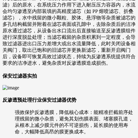
滤）后的原水，在系统压力作用下进入耐压压力容器内，水流
会均匀渗透至内部装填的高精度滤芯（如 PP 熔喷滤芯、折叠
滤芯），水中残留的微小颗粒、胶体、悬浮物等杂质被滤芯的
多孔结构截留并附着在滤芯表面或孔隙中，去除杂质后的洁净
原水通过滤芯，从设备出水口流出后直接输送至反渗透膜组件
进行深度脱盐处理；当滤芯截留的杂质积累到一定程度，会导
致过滤器进出口压力差增大或出水流量降低，此时关闭设备相
关阀门，取出已饱和的旧滤芯并更换新滤芯，重新开启阀门
后，设备即可恢复高效过滤状态，持续为反渗透系统提供符合
要求的洁净进水，避免杂质对反渗透膜造成损伤。
保安过滤器实拍
反渗透预处理行业保安过滤器优势
强效保护反渗透膜，降低核心成本：能精准拦截前序处
理残留的微小杂质，避免其划伤膜表面、堵塞膜孔道，
从根本上减少膜元件的不可逆损伤，延长膜的使用寿
命，大幅降低高昂的膜更换成本。