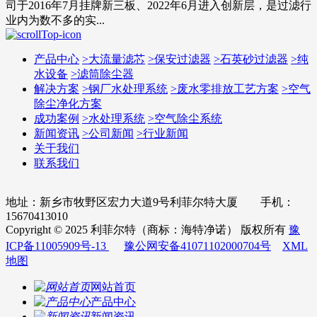
司于2016年7月挂牌新三板、2022年6月进入创新层，是过滤行
业内为数不多的实...
产品中心
>
大流量滤芯
>
保安过滤器
>
石英砂过滤器
>
纯
水设备
>
滤筒除尘器
解决方案
>
钢厂水处理系统
>
废水零排放工艺方案
>
空气
除尘净化方案
成功案例
>
水处理系统
>
空气除尘系统
新闻资讯
>
公司新闻
>
行业新闻
关于我们
联系我们
地址：新乡市牧野区宏力大道9号利菲尔特大厦 手机：
15670413010
Copyright © 2025 利菲尔特（商标：海特净诺） 版权所有
豫
ICP备11005909号-13
豫公网安备41071102000704号
XML
地图
网站首页
产品中心
新闻资讯