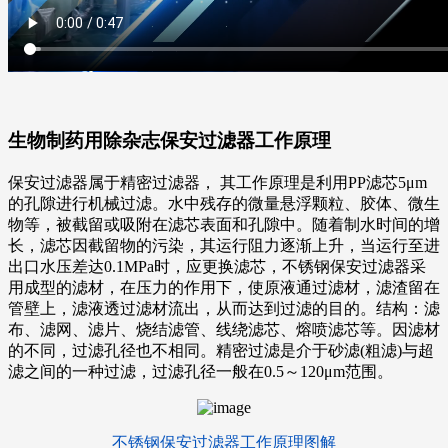
生物制药用除杂志保安过滤器工作原理
保安过滤器属于精密过滤器， 其工作原理是利用PP滤芯5μm
的孔隙进行机械过滤。水中残存的微量悬浮颗粒、胶体、微生
物等，被截留或吸附在滤芯表面和孔隙中。随着制水时间的增
长，滤芯因截留物的污染，其运行阻力逐渐上升，当运行至进
出口水压差达0.1MPa时，应更换滤芯，不锈钢保安过滤器采
用成型的滤材，在压力的作用下，使原液通过滤材，滤渣留在
管壁上，滤液透过滤材流出，从而达到过滤的目的。结构：滤
布、滤网、滤片、烧结滤管、线绕滤芯、熔喷滤芯等。因滤材
的不同，过滤孔径也不相同。精密过滤是介于砂滤(粗滤)与超
滤之间的一种过滤，过滤孔径一般在0.5～120μm范围。
不锈钢保安过滤器工作原理图解