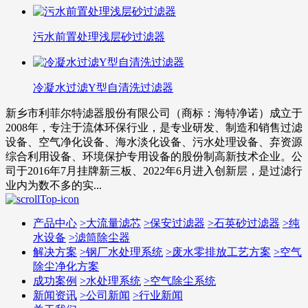
污水前置处理浅层砂过滤器
冷凝水过滤Y型自清洗过滤器
新乡市利菲尔特滤器股份有限公司（商标：海特净诺）成立于
2008年，专注于流体环保行业，是专业研发、制造和销售过滤
设备、空气净化设备、海水淡化设备、污水处理设备、弃资源
综合利用设备、环境保护专用设备的股份制高新技术企业。公
司于2016年7月挂牌新三板、2022年6月进入创新层，是过滤行
业内为数不多的实...
产品中心
>
大流量滤芯
>
保安过滤器
>
石英砂过滤器
>
纯
水设备
>
滤筒除尘器
解决方案
>
钢厂水处理系统
>
废水零排放工艺方案
>
空气
除尘净化方案
成功案例
>
水处理系统
>
空气除尘系统
新闻资讯
>
公司新闻
>
行业新闻