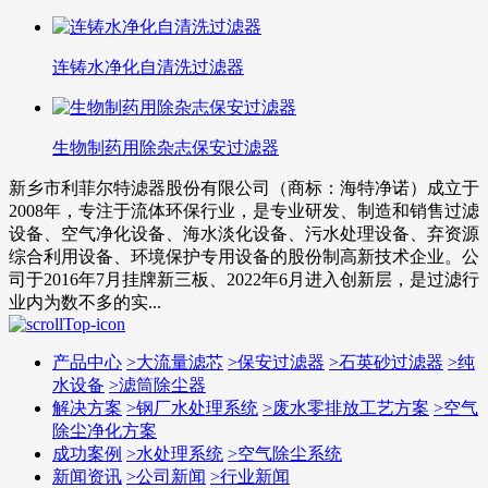
连铸水净化自清洗过滤器
生物制药用除杂志保安过滤器
新乡市利菲尔特滤器股份有限公司（商标：海特净诺）成立于
2008年，专注于流体环保行业，是专业研发、制造和销售过滤
设备、空气净化设备、海水淡化设备、污水处理设备、弃资源
综合利用设备、环境保护专用设备的股份制高新技术企业。公
司于2016年7月挂牌新三板、2022年6月进入创新层，是过滤行
业内为数不多的实...
产品中心
>
大流量滤芯
>
保安过滤器
>
石英砂过滤器
>
纯
水设备
>
滤筒除尘器
解决方案
>
钢厂水处理系统
>
废水零排放工艺方案
>
空气
除尘净化方案
成功案例
>
水处理系统
>
空气除尘系统
新闻资讯
>
公司新闻
>
行业新闻