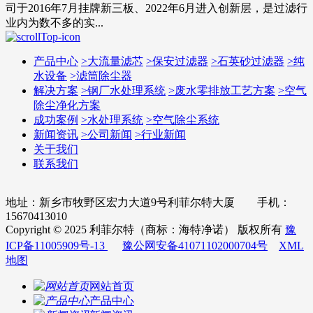
司于2016年7月挂牌新三板、2022年6月进入创新层，是过滤行
业内为数不多的实...
产品中心
>
大流量滤芯
>
保安过滤器
>
石英砂过滤器
>
纯
水设备
>
滤筒除尘器
解决方案
>
钢厂水处理系统
>
废水零排放工艺方案
>
空气
除尘净化方案
成功案例
>
水处理系统
>
空气除尘系统
新闻资讯
>
公司新闻
>
行业新闻
关于我们
联系我们
地址：新乡市牧野区宏力大道9号利菲尔特大厦 手机：
15670413010
Copyright © 2025 利菲尔特（商标：海特净诺） 版权所有
豫
ICP备11005909号-13
豫公网安备41071102000704号
XML
地图
网站首页
产品中心