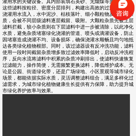
灌用水的关键设备。其内部装填石英砂、无烟煤等多种滤料，
这些滤料按粒径、密度分层排列，构建出高效的过滤结构。当
浇灌用水流入，水中泥沙、枯枝落叶、细小颗粒物及胶体等杂
质，会被不同层级滤料逐层截留、吸附。大颗粒杂质先被上层
滤料拦截，较小杂质则在下层滤料中进一步被清除，以此净化
水质，避免杂质堵塞绿化浇灌的管道、喷头或滴灌设备，防止
因堵塞造成浇灌不均、设备损坏，确保浇灌水顺畅且均匀地抵
达各类绿化植物根部。同时，该过滤器设有反冲洗功能，滤料
使用一段时间截留杂质增多致过滤效率降低时，启动反冲洗程
序，反向水流将滤料中积累的杂质冲刷排出，使滤料快速恢复
过滤能力，操作简便，无需频繁更换滤料，降低维护成本。无
论是公园、街道绿化带，还是广场绿地、小区景观等城市绿化
场景，都能依据实际水质，灵活调整滤料组合，满足多样化过
滤需求，为城市绿化植物健康生长提供有力保障，助力提升城
市绿化养护效率与效果。