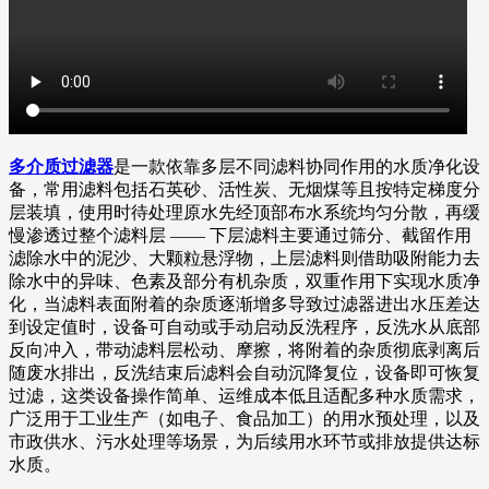
多介质过滤器
是一款依靠多层不同滤料协同作用的水质净化设
备，常用滤料包括石英砂、活性炭、无烟煤等且按特定梯度分
层装填，使用时待处理原水先经顶部布水系统均匀分散，再缓
慢渗透过整个滤料层 —— 下层滤料主要通过筛分、截留作用
滤除水中的泥沙、大颗粒悬浮物，上层滤料则借助吸附能力去
除水中的异味、色素及部分有机杂质，双重作用下实现水质净
化，当滤料表面附着的杂质逐渐增多导致过滤器进出水压差达
到设定值时，设备可自动或手动启动反洗程序，反洗水从底部
反向冲入，带动滤料层松动、摩擦，将附着的杂质彻底剥离后
随废水排出，反洗结束后滤料会自动沉降复位，设备即可恢复
过滤，这类设备操作简单、运维成本低且适配多种水质需求，
广泛用于工业生产（如电子、食品加工）的用水预处理，以及
市政供水、污水处理等场景，为后续用水环节或排放提供达标
水质。