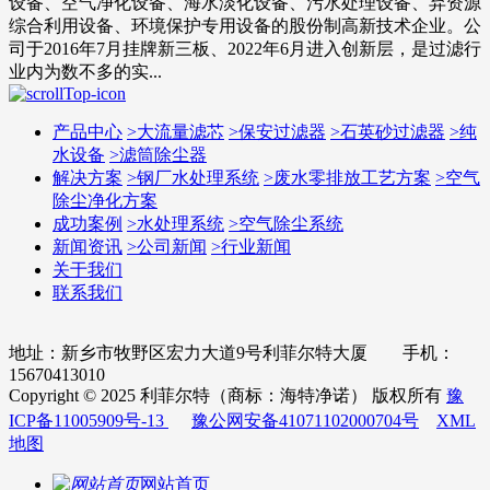
设备、空气净化设备、海水淡化设备、污水处理设备、弃资源
综合利用设备、环境保护专用设备的股份制高新技术企业。公
司于2016年7月挂牌新三板、2022年6月进入创新层，是过滤行
业内为数不多的实...
产品中心
>
大流量滤芯
>
保安过滤器
>
石英砂过滤器
>
纯
水设备
>
滤筒除尘器
解决方案
>
钢厂水处理系统
>
废水零排放工艺方案
>
空气
除尘净化方案
成功案例
>
水处理系统
>
空气除尘系统
新闻资讯
>
公司新闻
>
行业新闻
关于我们
联系我们
地址：新乡市牧野区宏力大道9号利菲尔特大厦 手机：
15670413010
Copyright © 2025 利菲尔特（商标：海特净诺） 版权所有
豫
ICP备11005909号-13
豫公网安备41071102000704号
XML
地图
网站首页