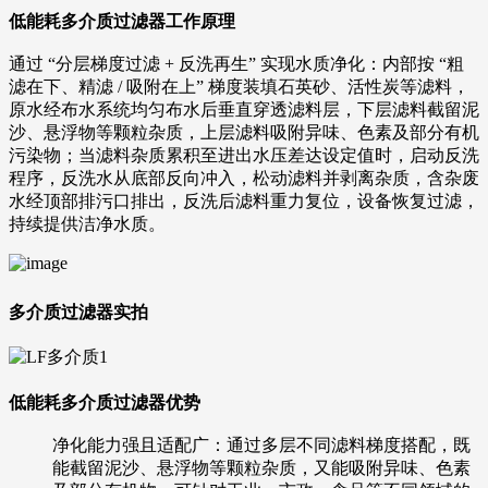
低能耗多介质过滤器工作原理
通过 “分层梯度过滤 + 反洗再生” 实现水质净化：内部按 “粗
滤在下、精滤 / 吸附在上” 梯度装填石英砂、活性炭等滤料，
原水经布水系统均匀布水后垂直穿透滤料层，下层滤料截留泥
沙、悬浮物等颗粒杂质，上层滤料吸附异味、色素及部分有机
污染物；当滤料杂质累积至进出水压差达设定值时，启动反洗
程序，反洗水从底部反向冲入，松动滤料并剥离杂质，含杂废
水经顶部排污口排出，反洗后滤料重力复位，设备恢复过滤，
持续提供洁净水质。
多介质过滤器实拍
低能耗多介质过滤器优势
净化能力强且适配广：通过多层不同滤料梯度搭配，既
能截留泥沙、悬浮物等颗粒杂质，又能吸附异味、色素