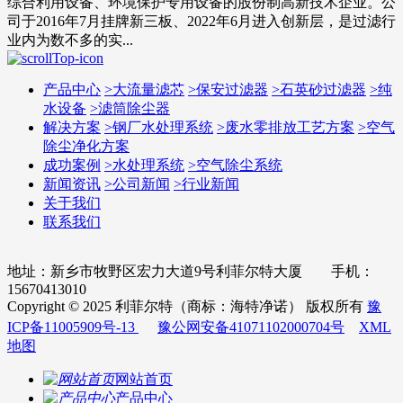
综合利用设备、环境保护专用设备的股份制高新技术企业。公
司于2016年7月挂牌新三板、2022年6月进入创新层，是过滤行
业内为数不多的实...
产品中心
>
大流量滤芯
>
保安过滤器
>
石英砂过滤器
>
纯
水设备
>
滤筒除尘器
解决方案
>
钢厂水处理系统
>
废水零排放工艺方案
>
空气
除尘净化方案
成功案例
>
水处理系统
>
空气除尘系统
新闻资讯
>
公司新闻
>
行业新闻
关于我们
联系我们
地址：新乡市牧野区宏力大道9号利菲尔特大厦 手机：
15670413010
Copyright © 2025 利菲尔特（商标：海特净诺） 版权所有
豫
ICP备11005909号-13
豫公网安备41071102000704号
XML
地图
网站首页
产品中心