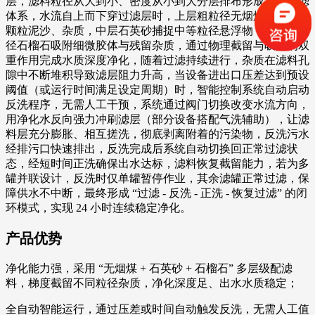
层，滤料粒径从大到小、密度从小到大分层排布形成立体过滤
体系，水流自上而下穿过滤层时，上层粗粒径无烟煤先截留大
颗粒泥沙、杂质，中层石英砂捕捉中等粒径悬浮物，下层细粒
径石榴石吸附细微胶体与残留杂质，通过物理截留与吸附的双
重作用完成水质深度净化，随着过滤持续进行，杂质在滤料孔
隙中不断堆积导致滤层阻力升高，当设备进出口压差达到预设
阈值（或运行时间满足设定周期）时，智能控制系统自动启动
反洗程序，无需人工干预，系统通过阀门切换改变水流方向，
用净化水反向强力冲刷滤层（部分设备搭配气洗辅助），让滤
料层充分膨胀、相互搓洗，彻底剥离附着的污染物，反洗污水
经排污口快速排出，反洗完成后系统自动切换回正常过滤状
态，经短时间正洗确保出水达标，滤料恢复截留能力，若为多
罐并联设计，反洗时仅单罐暂停作业，其余滤罐正常过滤，保
障供水不中断，最终形成 “过滤 - 反洗 - 正洗 - 恢复过滤” 的闭
环模式，实现 24 小时连续稳定净化。
产品优势
净化能力强，采用 “无烟煤 + 石英砂 + 石榴石” 多层级配滤
料，梯度截留不同粒径杂质，净化深度足、出水水质稳定；
全自动智能运行，通过压差或时间自动触发反洗，无需人工值