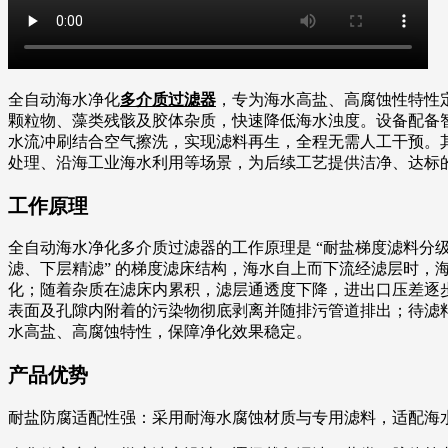
全自动海水净化
多介质过滤器
，专为海水高盐、高腐蚀性特性
颗粒物、藻类残骸及胶体杂质，快速降低海水浊度。设备配备
水流冲刷结合空气擦洗，实现滤料再生，全程无需人工干预。
处理、沿海工业海水利用等场景，为后续工艺提供洁净、达标
工作原理
全自动海水净化多介质过滤器的工作原理是 “耐盐梯度滤料分级
滤、下层精滤” 的梯度滤床结构，海水自上而下流经滤层时
化；随着杂质在滤床内累积，滤层通透度下降，进出口压差逐
表面及孔隙内附着的污染物彻底剥离并随排污管道排出；待滤料恢
水高盐、高腐蚀特性，保障净化效果稳定。
产品优势
耐盐防腐适配性强：采用耐海水腐蚀材质与专用滤料，适配海