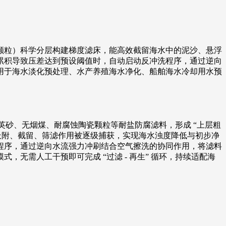
颗粒）科学分层构建梯度滤床，能高效截留海水中的泥沙、悬浮
累积导致压差达到预设阈值时，自动启动反冲洗程序，通过逆向
用于海水淡化预处理、水产养殖海水净化、船舶海水冷却用水预
石英砂、无烟煤、耐腐蚀陶瓷颗粒等耐盐防腐滤料，形成 “上层粗
吸附、截留、筛滤作用被逐级捕获，实现海水浊度降低与初步净
程序，通过逆向水流强力冲刷结合空气擦洗的协同作用，将滤料
无需人工干预即可完成 “过滤 - 再生” 循环，持续适配海