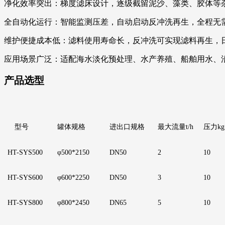
净化效率突出：梯度滤床设计，逐级截留泥沙、藻类、胶体等
全自动化运行：智能监测压差，自动启动反冲洗再生，全程无
维护便捷成本低：滤料使用寿命长，反冲洗可实现滤料再生，
应用场景广泛：适配海水淡化预处理、水产养殖、船舶用水、
产品选型
型号
罐体规格
进出口规格
最大流量t/h
压力kg
HT-SYS500
φ500*2150
DN50
2
10
HT-SYS600
φ600*2250
DN50
3
10
HT-SYS800
φ800*2450
DN65
5
10