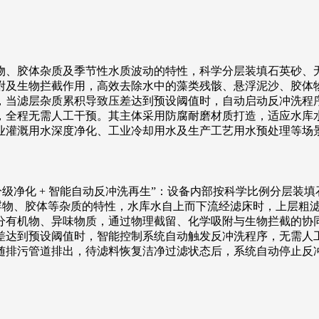
胶体杂质及季节性水质波动的特性，科学分层装填石英砂、无烟煤、
附及生物拦截作用，高效去除水中的藻类残骸、悬浮泥沙、胶体
，当滤层杂质累积导致压差达到预设阈值时，自动启动反冲洗程
，全程无需人工干预。其主体采用防腐耐磨材质打造，适应水库
业灌溉用水深度净化、工业冷却用水及生产工艺用水预处理等场
级净化 + 智能自动反冲洗再生”：设备内部按科学比例分层装
悬浮物、胶体等杂质的特性，水库水自上而下流经滤床时，上层粗
分有机物、异味物质，通过物理截留、化学吸附与生物拦截的协
差达到预设阈值时，智能控制系统自动触发反冲洗程序，无需人
污管道排出，待滤料恢复洁净过滤状态后，系统自动停止反冲洗，