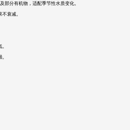
胶体及部分有机物，适配季节性水质变化。
果不衰减。
低。
强。