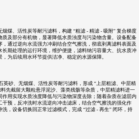
活性炭等耐污滤料，构建 “粗滤 - 精滤 - 吸附” 复合梯度
物质及部分有机物，显著降低水质浊度与污染物含量。设备配备
序，通过逆向水流强力冲刷结合空气擦洗，彻底剥离滤料表面及
水长期处理的运行环境，维护便捷，滤料纳污容量大、抗水质冲
景，为后续用水环节提供洁净、稳定的水源保障。
填石英砂、无烟煤、活性炭等耐污滤料，形成 “上层粗滤、中层精
滤料先截留大颗粒悬浮泥沙、藻类残骸等杂质，中层精滤料进一
同作用实现水质浊度降低与污染物深度去除；随着杂质在滤层内
工干预，反冲洗时水流逆向冲击滤床，结合空气擦洗的强化作
设备切换回正常过滤模式，完成 “过滤 - 再生” 闭环，持