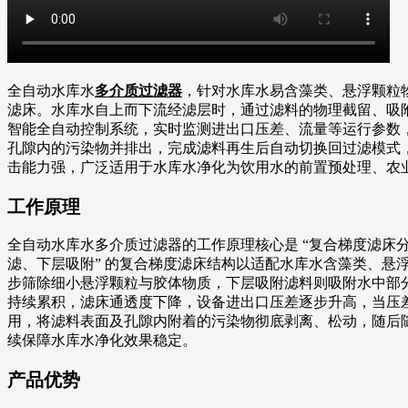
全自动水库水
多介质过滤器
，针对水库水易含藻类、悬浮颗粒物、
滤床。水库水自上而下流经滤层时，通过滤料的物理截留、吸
智能全自动控制系统，实时监测进出口压差、流量等运行参数
孔隙内的污染物并排出，完成滤料再生后自动切换回过滤模式
击能力强，广泛适用于水库水净化为饮用水的前置预处理、农
工作原理
全自动水库水多介质过滤器的工作原理核心是 “复合梯度滤床分
滤、下层吸附” 的复合梯度滤床结构以适配水库水含藻类、
步筛除细小悬浮颗粒与胶体物质，下层吸附滤料则吸附水中部
持续累积，滤床通透度下降，设备进出口压差逐步升高，当压
用，将滤料表面及孔隙内附着的污染物彻底剥离、松动，随后随排
续保障水库水净化效果稳定。
产品优势