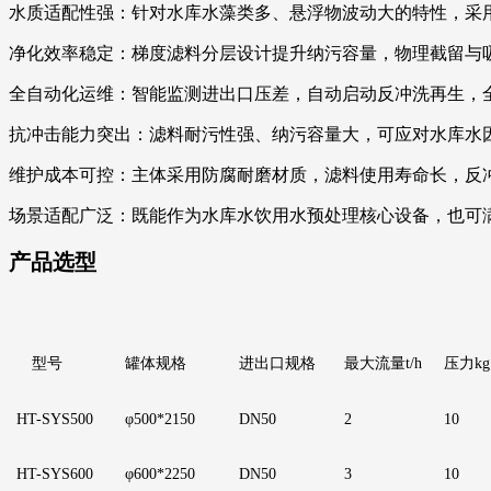
水质适配性强：针对水库水藻类多、悬浮物波动大的特性，采用 
净化效率稳定：梯度滤料分层设计提升纳污容量，物理截留与
全自动化运维：智能监测进出口压差，自动启动反冲洗再生，
抗冲击能力突出：滤料耐污性强、纳污容量大，可应对水库水
维护成本可控：主体采用防腐耐磨材质，滤料使用寿命长，反
场景适配广泛：既能作为水库水饮用水预处理核心设备，也可
产品选型
型号
罐体规格
进出口规格
最大流量t/h
压力kg
HT-SYS500
φ500*2150
DN50
2
10
HT-SYS600
φ600*2250
DN50
3
10