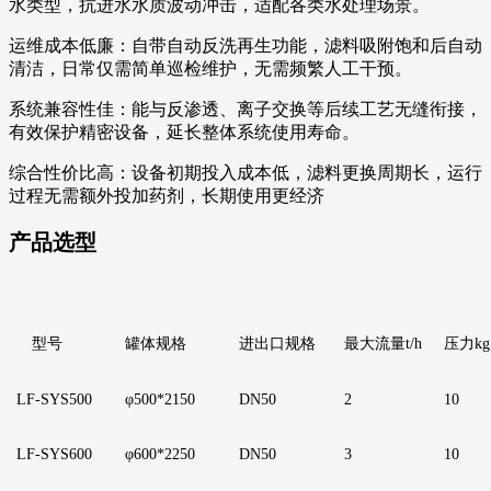
水类型，抗进水水质波动冲击，适配各类水处理场景。
运维成本低廉：自带自动反洗再生功能，滤料吸附饱和后自动
清洁，日常仅需简单巡检维护，无需频繁人工干预。
系统兼容性佳：能与反渗透、离子交换等后续工艺无缝衔接，
有效保护精密设备，延长整体系统使用寿命。
综合性价比高：设备初期投入成本低，滤料更换周期长，运行
过程无需额外投加药剂，长期使用更经济
产品选型
型号
罐体规格
进出口规格
最大流量
t/h
压力
kg
LF
-SYS500
φ500*2150
DN50
2
1
0
LF
-SYS600
φ600*2250
D
N50
3
1
0