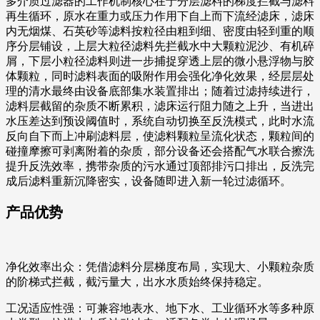
多介质过滤器的工作机制核心在于分层滤料的梯度拦截与滤料
再生循环，原水在重力或压力作用下自上而下流经滤床，滤床
内无烟煤、石英砂等滤料按粒径由粗到细、密度由轻到重的顺
序分层铺设，上层大粒径滤料先拦截水中大颗粒泥沙、有机碎
屑，下层小粒径滤料则进一步捕捉穿透上层的微小悬浮物与胶
体颗粒，同时滤料表面的吸附作用会强化净化效果，经层层处
理的清水最终由设备底部集水装置排出；随着过滤持续进行，
滤料层截留的杂质不断累积，滤床运行阻力随之上升，当进出
水压差达到预设阈值时，系统自动切换至反洗模式，此时水流
反向自下而上冲刷滤料层，使滤料颗粒呈流化状态，颗粒间的
碰撞摩擦可剥离附着的杂质，部分设备还会搭配气水联合擦洗
提升反洗效率，携带杂质的污水通过顶部排污口排出，反洗完
成后滤料重新沉降密实，设备随即进入新一轮过滤循环。
产品优势
净化效率出众：凭借滤料分层梯度布局，实现大、小颗粒杂质
的阶梯式拦截，截污量大，出水水质始终保持稳定。
工况适应性强：可兼容地表水、地下水、工业循环水等多种原