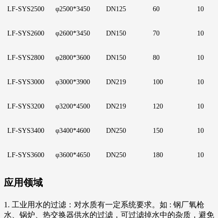
LF
-SYS2500
φ2500*3450
D
N125
6
0
1
0
LF
-SYS2600
φ2600*3450
D
N150
7
0
1
0
LF
-SYS2800
φ2800*3600
D
N150
8
0
1
0
LF
-SYS3000
φ3000*3900
D
N219
1
00
10
LF
-SYS3200
φ3200*4500
D
N219
1
20
1
0
LF
-SYS3400
φ3400*4600
D
N250
1
50
1
0
LF
-SYS3600
φ3600*4650
D
N250
1
80
1
0
应用领域
1. 工业用水的过滤：对水质有一定系统要求。如 : 钢厂氧枪
水、锅炉、热交换器供水的过滤，可过滤掉水中的杂质，避免