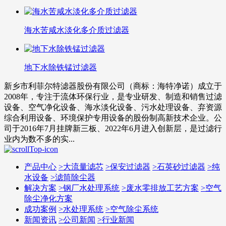
海水苦咸水淡化多介质过滤器
地下水除铁锰过滤器
新乡市利菲尔特滤器股份有限公司（商标：海特净诺）成立于
2008年，专注于流体环保行业，是专业研发、制造和销售过滤
设备、空气净化设备、海水淡化设备、污水处理设备、弃资源
综合利用设备、环境保护专用设备的股份制高新技术企业。公
司于2016年7月挂牌新三板、2022年6月进入创新层，是过滤行
业内为数不多的实...
产品中心
>
大流量滤芯
>
保安过滤器
>
石英砂过滤器
>
纯
水设备
>
滤筒除尘器
解决方案
>
钢厂水处理系统
>
废水零排放工艺方案
>
空气
除尘净化方案
成功案例
>
水处理系统
>
空气除尘系统
新闻资讯
>
公司新闻
>
行业新闻