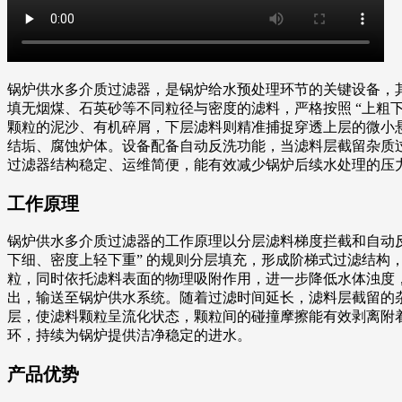
锅炉供水多介质过滤器，是锅炉给水预处理环节的关键设备，
填无烟煤、石英砂等不同粒径与密度的滤料，严格按照 “上粗
颗粒的泥沙、有机碎屑，下层滤料则精准捕捉穿透上层的微小
结垢、腐蚀炉体。设备配备自动反洗功能，当滤料层截留杂质
过滤器结构稳定、运维简便，能有效减少锅炉后续水处理的压
工作原理
锅炉供水多介质过滤器的工作原理以分层滤料梯度拦截和自动
下细、密度上轻下重” 的规则分层填充，形成阶梯式过滤结
粒，同时依托滤料表面的物理吸附作用，进一步降低水体浊度
出，输送至锅炉供水系统。随着过滤时间延长，滤料层截留的
层，使滤料颗粒呈流化状态，颗粒间的碰撞摩擦能有效剥离附
环，持续为锅炉提供洁净稳定的进水。
产品优势