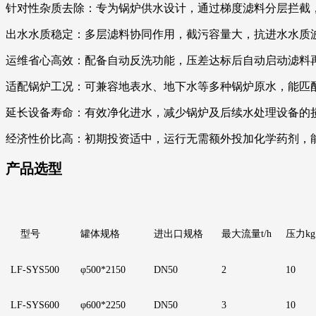
针对性杂质去除：专为锅炉供水设计，通过梯度滤料分层拦截
出水水质稳定：多层滤料协同作用，截污容量大，抗进水水质
运维省心高效：配备自动反洗功能，压差达标后自动启动滤料
适配锅炉工况：可兼容地表水、地下水等多种锅炉原水，能匹
延长设备寿命：有效净化进水，减少锅炉及后续水处理设备的
经济性价比高：初期投资适中，运行无需额外投加化学药剂，
产品选型
型号
罐体规格
进出口规格
最大流量
t/h
压力
kg
LF
-SYS500
φ500*2150
DN50
2
1
0
LF
-SYS600
φ600*2250
D
N50
3
1
0