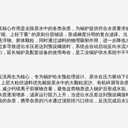
其核心作用是去除原水中的各类杂质，为锅炉提供符合水质要求
下细、上轻下重” 的原则分层铺设，形成梯度分明的复合滤床。
悬浮物、胶体颗粒，同时通过滤料的物理吸附作用，进一步降低
过多导致进出水压差达到预设阈值时，系统会自动启动反向水流
力，延长锅炉及配套设备的使用寿命，是工业锅炉供水系统中不
反洗再生为核心，专为锅炉给水预处理设计。原水在压力驱动下自
构，上层大粒径滤料优先截留原水中的大颗粒泥沙、有机碎屑等杂
，减少钙镁离子前驱物含量，避免这类物质进入锅炉后形成水垢
杂质逐渐增多，滤床运行阻力上升，当进出水压差达到预设阈值
着的杂质，携带杂质的污水通过顶部排污口排出，反洗完成后水