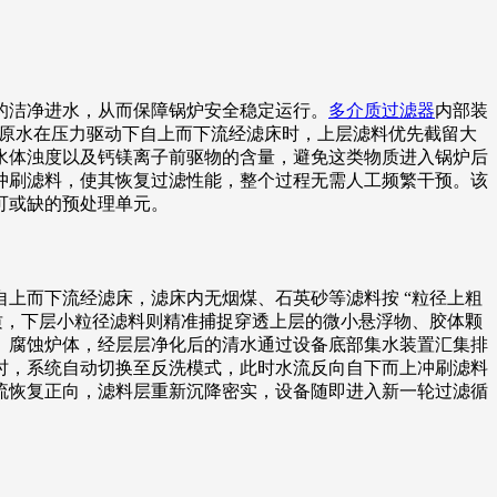
的洁净进水，从而保障锅炉安全稳定运行。
多介质过滤器
内部装
当原水在压力驱动下自上而下流经滤床时，上层滤料优先截留大
水体浊度以及钙镁离子前驱物的含量，避免这类物质进入锅炉后
冲刷滤料，使其恢复过滤性能，整个过程无需人工频繁干预。该
可或缺的预处理单元。
上而下流经滤床，滤床内无烟煤、石英砂等滤料按 “粒径上粗
质，下层小粒径滤料则精准捕捉穿透上层的微小悬浮物、胶体颗
、腐蚀炉体，经层层净化后的清水通过设备底部集水装置汇集排
时，系统自动切换至反洗模式，此时水流反向自下而上冲刷滤料
流恢复正向，滤料层重新沉降密实，设备随即进入新一轮过滤循