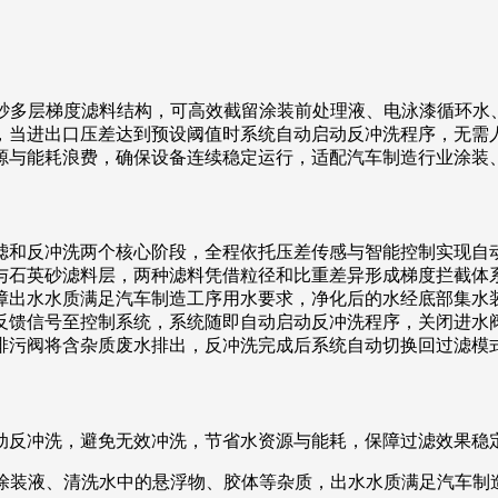
英砂多层梯度滤料结构，可高效截留涂装前处理液、电泳漆循环
，当进出口压差达到预设阈值时系统自动启动反冲洗程序，无需
源与能耗浪费，确保设备连续稳定运行，适配汽车制造行业涂装
滤和反冲洗两个核心阶段，全程依托压差传感与智能控制实现自
与石英砂滤料层，两种滤料凭借粒径和比重差异形成梯度拦截体
障出水水质满足汽车制造工序用水要求，净化后的水经底部集水
反馈信号至控制系统，系统随即自动启动反冲洗程序，关闭进水
排污阀将含杂质废水排出，反冲洗完成后系统自动切换回过滤模
动反冲洗，避免无效冲洗，节省水资源与能耗，保障过滤效果稳
留涂装液、清洗水中的悬浮物、胶体等杂质，出水水质满足汽车制