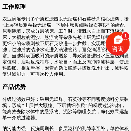
工作原理
农业滴灌专用多介质过滤器以无烟煤和石英砂为核心滤料，按
“上层轻质粗粒径无烟煤、下层中密度细粒径石英砂” 的级配
原则装填，形成分层滤床。工作时，灌溉水自上而下流经滤
1
床，大颗粒的泥沙、悬浮物等杂质先被上层无烟煤截留，粒径
更细小的杂质则被下层石英砂进一步拦截，实现逐级物理过
滤，过滤后的洁净水流进入滴灌管路，避免滴灌管和滴头堵
塞。当滤料表面吸附的杂质增多，导致设备进出水压差达到设
定值时，启动反洗程序，水流自下而上反向冲刷滤料层，使滤
料膨胀、相互摩擦，附着的杂质脱落并随反洗水排出，滤料恢
复过滤能力，可再次投入使用。
产品优势
分级过滤效果好：采用无烟煤、石英砂等不同密度滤料分层装
填，形成 “上层拦大颗粒、下层截细杂质” 的梯度过滤结构，
能高效去除水体中的悬浮物、泥沙等物理杂质，净化效果远超
单一介质过滤器。
纳污能力强，反洗周期长：多层滤料的孔隙率互补，单位体积