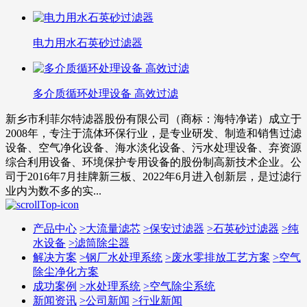
电力用水石英砂过滤器
多介质循环处理设备 高效过滤
新乡市利菲尔特滤器股份有限公司（商标：海特净诺）成立于
2008年，专注于流体环保行业，是专业研发、制造和销售过滤
设备、空气净化设备、海水淡化设备、污水处理设备、弃资源
综合利用设备、环境保护专用设备的股份制高新技术企业。公
司于2016年7月挂牌新三板、2022年6月进入创新层，是过滤行
业内为数不多的实...
产品中心
>
大流量滤芯
>
保安过滤器
>
石英砂过滤器
>
纯
水设备
>
滤筒除尘器
解决方案
>
钢厂水处理系统
>
废水零排放工艺方案
>
空气
除尘净化方案
成功案例
>
水处理系统
>
空气除尘系统
新闻资讯
>
公司新闻
>
行业新闻