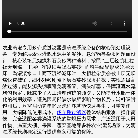
农业滴灌专用多介质过滤器是滴灌系统必备的核心预处理设
备，专为解决农业灌溉水源中的泥沙、悬浮物等杂质问题而设
计，核心装填无烟煤和石英砂两种滤料，按照 “上层轻质粗粒
径无烟煤、下层中密度细粒径石英砂” 的科学级配形成分层滤
床，当灌溉水自上而下流经滤床时，大颗粒杂质会被上层无烟
煤快速截留，细小颗粒则被下层石英砂深度拦截，实现逐级高
效过滤，能从源头彻底避免滴灌管、滴头堵塞，保障灌溉水流
均匀稳定，既减少了人工清理维护的频次，又能提升水肥一体
化的利用效率，避免因局部缺水缺肥影响作物长势，滤料吸附
饱和后，只需启动简单的反洗程序就能快速再生，可重复使
用，大幅降低使用成本。
多介质过滤器
整体结构紧凑、操作简
便，完全适配各类滴灌系统的常规压力需求，广泛适用于大田
作物、温室大棚、果园、蔬菜基地等多种农业灌溉场景，为滴
灌系统长期稳定运行提供坚实可靠的保障。