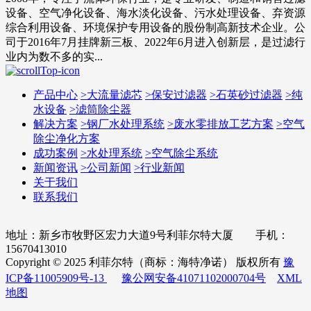
设备、空气净化设备、海水淡化设备、污水处理设备、弃资源
综合利用设备、环境保护专用设备的股份制高新技术企业。公
司于2016年7月挂牌新三板、2022年6月进入创新层，是过滤行
业内为数不多的实...
产品中心
>
大流量滤芯
>
保安过滤器
>
石英砂过滤器
>
纯
水设备
>
滤筒除尘器
解决方案
>
钢厂水处理系统
>
废水零排放工艺方案
>
空气
除尘净化方案
成功案例
>
水处理系统
>
空气除尘系统
新闻资讯
>
公司新闻
>
行业新闻
关于我们
联系我们
地址：新乡市牧野区宏力大道9号利菲尔特大厦 手机：
15670413010
Copyright © 2025 利菲尔特（商标：海特净诺） 版权所有
豫
ICP备11005909号-13
豫公网安备41071102000704号
XML
地图