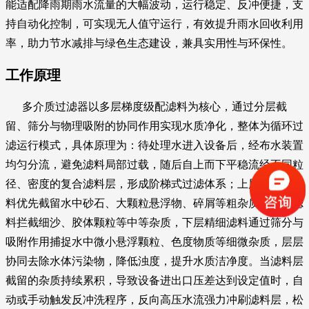
能适配降雨期雨水流量的大幅波动，运行稳定、反冲便捷，支
持自动化控制，可实现无人值守运行，有效提升雨水回收利用
率，助力节水减排与绿色生态建设，兼具实用性与环保性。
工作原理
多介质过滤器以多层梯度级配滤料为核心，通过分层截
留、筛分与物理吸附的协同作用实现水质净化，整体为循环过
滤运行模式，具体原理为：待处理水进入设备后，经布水装置
均匀分流，避免滤料局部过载，随后自上而下平稳流经不同粒
径、密度的复合滤料层，形成阶梯式过滤体系；上层大粒径滤
料优先截留水中砂石、大颗粒悬浮物、碎屑等粗杂质，中层滤
料拦截细沙、胶体颗粒等中等杂质，下层精细滤料通过筛分与
吸附作用捕捉水中微小悬浮颗粒、色度物质等细微杂质，层层
协同去除水体污染物，降低浊度，提升水质洁净度。当滤料层
截留的杂质持续累积，导致设备进出口压差达到设定值时，自
动或手动触发反冲洗程序，反向高压水流强力冲刷滤料层，松