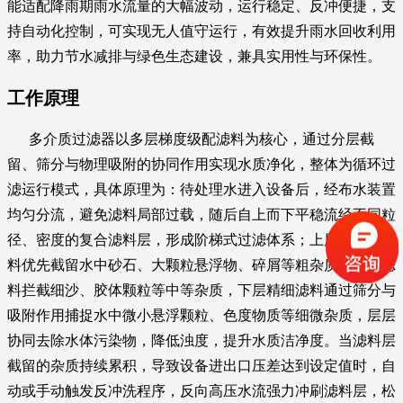
能适配降雨期雨水流量的大幅波动，运行稳定、反冲便捷，支
持自动化控制，可实现无人值守运行，有效提升雨水回收利用
率，助力节水减排与绿色生态建设，兼具实用性与环保性。
工作原理
多介质过滤器以多层梯度级配滤料为核心，通过分层截
留、筛分与物理吸附的协同作用实现水质净化，整体为循环过
滤运行模式，具体原理为：待处理水进入设备后，经布水装置
均匀分流，避免滤料局部过载，随后自上而下平稳流经不同粒
径、密度的复合滤料层，形成阶梯式过滤体系；上层大粒径滤
料优先截留水中砂石、大颗粒悬浮物、碎屑等粗杂质，中层滤
料拦截细沙、胶体颗粒等中等杂质，下层精细滤料通过筛分与
吸附作用捕捉水中微小悬浮颗粒、色度物质等细微杂质，层层
协同去除水体污染物，降低浊度，提升水质洁净度。当滤料层
截留的杂质持续累积，导致设备进出口压差达到设定值时，自
动或手动触发反冲洗程序，反向高压水流强力冲刷滤料层，松