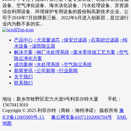
设备、空气净化设备、海水淡化设备、污水处理设备、弃资源
综合利用设备、环境保护专用设备的股份制高新技术企业。公
司于2016年7月挂牌新三板、2022年6月进入创新层，是过滤行
业内为数不多的实...
产品中心
>
大流量滤芯
>
保安过滤器
>
石英砂过滤器
>
纯
水设备
>
滤筒除尘器
解决方案
>
钢厂水处理系统
>
废水零排放工艺方案
>
空气
除尘净化方案
成功案例
>
水处理系统
>
空气除尘系统
新闻资讯
>
公司新闻
>
行业新闻
关于我们
联系我们
地址：新乡市牧野区宏力大道9号利菲尔特大厦 手机：
15670413010
Copyright © 2025 利菲尔特（商标：海特净诺） 版权所有
豫
ICP备11005909号-13
豫公网安备41071102000704号
XML
地图