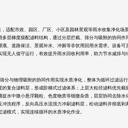
，适配市政、园区、厂区、小区及园林景观等雨水收集净化场
用多层梯度级配滤料结构，通过分层拦截、筛分与吸附的协同作
灌溉、道路保洁、景观补水、冲厕等非饮用回用水需求。设备可
实现无人值守运行，有效提升雨水回收利用率，助力节水减排与
分与物理吸附的协同作用实现水质净化，整体为循环过滤运行
度的复合滤料层，形成阶梯式过滤体系；上层大粒径滤料优先截
捕捉水中微小悬浮颗粒、色度物质等细微杂质，层层协同去除水
反冲洗程序，反向高压水流强力冲刷滤料层，松动滤料并彻底剥
过滤模式，实现连续循环的水质净化作业。