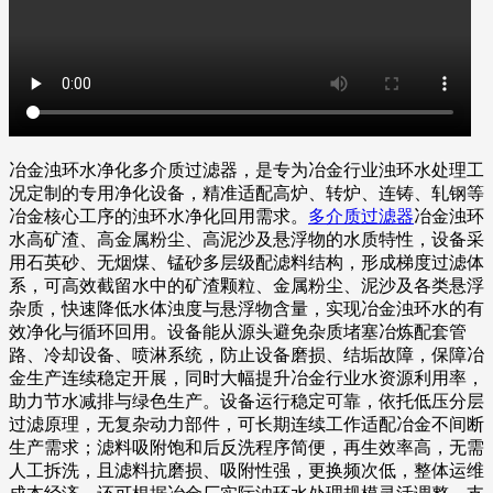
冶金浊环水净化多介质过滤器，是专为冶金行业浊环水处理工
况定制的专用净化设备，精准适配高炉、转炉、连铸、轧钢等
冶金核心工序的浊环水净化回用需求。
多介质过滤器
冶金浊环
水高矿渣、高金属粉尘、高泥沙及悬浮物的水质特性，设备采
用石英砂、无烟煤、锰砂多层级配滤料结构，形成梯度过滤体
系，可高效截留水中的矿渣颗粒、金属粉尘、泥沙及各类悬浮
杂质，快速降低水体浊度与悬浮物含量，实现冶金浊环水的有
效净化与循环回用。设备能从源头避免杂质堵塞冶炼配套管
路、冷却设备、喷淋系统，防止设备磨损、结垢故障，保障冶
金生产连续稳定开展，同时大幅提升冶金行业水资源利用率，
助力节水减排与绿色生产。设备运行稳定可靠，依托低压分层
过滤原理，无复杂动力部件，可长期连续工作适配冶金不间断
生产需求；滤料吸附饱和后反洗程序简便，再生效率高，无需
人工拆洗，且滤料抗磨损、吸附性强，更换频次低，整体运维