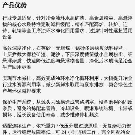
产品优势
行业专属适配，针对冶金浊环水高矿渣、高金属粉尘、高悬浮
物的核心水质特性定制滤料级配，精准匹配高炉、转炉、连
铸、轧钢等全工序浊环水净化回用需求，过滤针对性远超通用
设备
高效深度净化，石英砂 + 无烟煤 + 锰砂多层梯度滤料结构，
上层拦截大颗粒矿渣、泥沙，下层深度截留微小金属粉尘、细
悬浮杂质，快速降低浊度与悬浮物含量，净化后水质满足冶金
生产回用标准
实现节水减排，高效完成浊环水净化循环利用，大幅提升冶金
行业水资源利用率，减少新鲜水取用与废水排放，契合绿色生
产与环保减排要求
保护生产系统，从源头去除易造成管路堵塞、设备磨损的固废
杂质，避免冶炼配套管路、冷却设备、喷淋系统结垢、卡滞或
损坏，延长设备使用寿命，减少维修停机频次
适配连续生产，依托重力 / 低压分层过滤原理，无复杂动力部
件，运行稳定故障率低，可 24 小时连续工作，完全匹配冶金