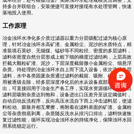
成本经济，还可根据冶金厂实际浊环水处理规模灵活调整，支
持多台并联组合，安装便捷可直接对接现有水处理管网，快速
落地投入使用。
工作原理
冶金浊环水净化多介质过滤器以重力分层级配过滤为核心原
理，针对冶金浊环水高矿渣、金属粉尘、泥沙的水质特点，精
准装填石英砂、无烟煤、锰砂等不同粒径、密度的多层滤料，
滤料依密度自然分层形成上粗下细的梯度过滤结构，上层高效
拦截大颗粒矿渣、泥沙，下层深度截留微小金属粉尘、细悬浮
杂质。待处理的冶金浊环水自上而下流入设备，依次流经各层
滤料，水中各类固废杂质通过滤料的截留、吸附、碰撞沉淀作
用被逐级去除，经多层深度净化后的水从设备底部出水口排
出，可直接回用于冶金生产各工序，实现水资源循环利用。当
滤料层吸附杂质达到饱和，设备进出口压差升至设定阈值时，
自动启动反洗程序，反向高压水流自下而上冲击滤料层，使滤
料松动、膨胀并相互摩擦，将附着在滤料表面的矿渣、金属粉
尘等杂质彻底剥离，杂质随反洗水从排污口排出，滤料快速恢
复过滤性能，循环实现冶金浊环水的持续净化，保障浊环水回
用系统稳定运行。