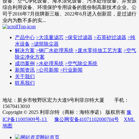
设备、空气净化设备、海水淡化设备、污水处理设备、弃资源
综合利用设备、环境保护专用设备的股份制高新技术企业。公
司于2016年7月挂牌新三板、2022年6月进入创新层，是过滤行
业内为数不多的实...
产品中心
>
大流量滤芯
>
保安过滤器
>
石英砂过滤器
>
纯
水设备
>
滤筒除尘器
解决方案
>
钢厂水处理系统
>
废水零排放工艺方案
>
空气
除尘净化方案
成功案例
>
水处理系统
>
空气除尘系统
新闻资讯
>
公司新闻
>
行业新闻
关于我们
联系我们
地址：新乡市牧野区宏力大道9号利菲尔特大厦 手机：
15670413010
Copyright © 2025 利菲尔特（商标：海特净诺） 版权所有
豫
ICP备11005909号-13
豫公网安备41071102000704号
XML
地图
网站首页