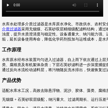
水库水处理多介质过滤器是水库原水净化、市政供水、农村安
介质过滤器
采用无烟煤、石英砂双层精细级配滤料结构，通过
浊度，提升水质澄清度与稳定性。设备通量大、纳污能力强、
垢，延长设备使用寿命，降低化学药剂投加与运维成本，是水
工作原理
水库原水经布水装置均匀进入过滤器，自上而下依次通过上层
类、腐殖质及有机絮体杂质；下层石英砂滤料进一步深度捕捉
通过反向水流松动滤料层，将污物随反洗水排出，快速恢复过
产品优势
适配水库水工况，高效去除悬浮物、泥沙、胶体、藻类、腐殖
无烟煤 + 石英砂双层级配，纳污量大、过滤周期长、运行压