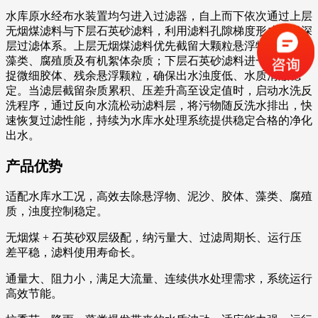
水库原水经布水装置均匀进入过滤器，自上而下依次通过上层
无烟煤滤料与下层石英砂滤料，利用滤料孔隙梯度形成分级深
层过滤体系。上层无烟煤滤料优先截留大颗粒悬浮物、泥沙、
藻类、腐殖质及有机絮体杂质；下层石英砂滤料进一步深度捕
捉微细胶体、残余悬浮颗粒，确保出水浊度低、水质清澈稳
定。当滤层截留杂质累积、压差升高至设定值时，启动水洗反
洗程序，通过反向水流松动滤料层，将污物随反洗水排出，快
速恢复过滤性能，持续为水库水处理系统提供稳定合格的净化
出水。
产品优势
适配水库水工况，高效去除悬浮物、泥沙、胶体、藻类、腐殖
质，浊度控制稳定。
无烟煤 + 石英砂双层级配，纳污量大、过滤周期长、运行压
差平稳，滤料使用寿命长。
通量大、阻力小，满足大流量、连续供水处理需求，系统运行
高效节能。