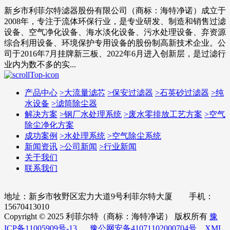
新乡市利菲尔特滤器股份有限公司（商标：海特净诺）成立于
2008年，专注于流体环保行业，是专业研发、制造和销售过滤
设备、空气净化设备、海水淡化设备、污水处理设备、弃资源
综合利用设备、环境保护专用设备的股份制高新技术企业。公
司于2016年7月挂牌新三板、2022年6月进入创新层，是过滤行
业内为数不多的实...
产品中心
>
大流量滤芯
>
保安过滤器
>
石英砂过滤器
>
纯
水设备
>
滤筒除尘器
解决方案
>
钢厂水处理系统
>
废水零排放工艺方案
>
空气
除尘净化方案
成功案例
>
水处理系统
>
空气除尘系统
新闻资讯
>
公司新闻
>
行业新闻
关于我们
联系我们
地址：新乡市牧野区宏力大道9号利菲尔特大厦 手机：
15670413010
Copyright © 2025 利菲尔特（商标：海特净诺） 版权所有
豫
ICP备11005909号-13
豫公网安备41071102000704号
XML