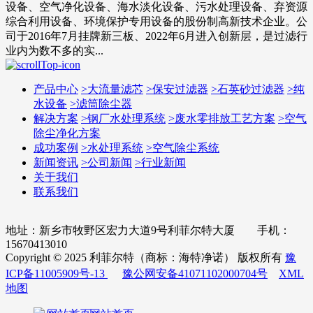
设备、空气净化设备、海水淡化设备、污水处理设备、弃资源
综合利用设备、环境保护专用设备的股份制高新技术企业。公
司于2016年7月挂牌新三板、2022年6月进入创新层，是过滤行
业内为数不多的实...
产品中心
>
大流量滤芯
>
保安过滤器
>
石英砂过滤器
>
纯
水设备
>
滤筒除尘器
解决方案
>
钢厂水处理系统
>
废水零排放工艺方案
>
空气
除尘净化方案
成功案例
>
水处理系统
>
空气除尘系统
新闻资讯
>
公司新闻
>
行业新闻
关于我们
联系我们
地址：新乡市牧野区宏力大道9号利菲尔特大厦 手机：
15670413010
Copyright © 2025 利菲尔特（商标：海特净诺） 版权所有
豫
ICP备11005909号-13
豫公网安备41071102000704号
XML
地图