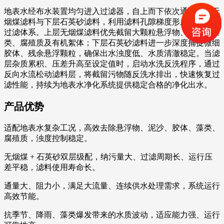
地表水经布水装置均匀进入过滤器，自上而下依次通过上层无
烟煤滤料与下层石英砂滤料，利用滤料孔隙梯度形成分级深层
过滤体系。上层无烟煤滤料优先截留大颗粒悬浮物、泥沙、藻
类、腐殖质及有机絮体；下层石英砂滤料进一步深度捕捉微细
胶体、残余悬浮颗粒，确保出水浊度低、水质清澈稳定。当滤
层杂质累积、压差升高至设定值时，启动水洗反洗程序，通过
反向水流松动滤料层，将截留污物随反洗水排出，快速恢复过
滤性能，持续为地表水净化系统提供稳定合格的净化出水。
产品优势
适配地表水复杂工况，高效去除悬浮物、泥沙、胶体、藻类、
腐殖质，浊度控制稳定。
无烟煤 + 石英砂双层级配，纳污量大、过滤周期长、运行压
差平稳，滤料使用寿命长。
通量大、阻力小，满足大流量、连续供水处理需求，系统运行
高效节能。
抗季节、降雨、藻类爆发带来的水质波动，适应能力强、运行