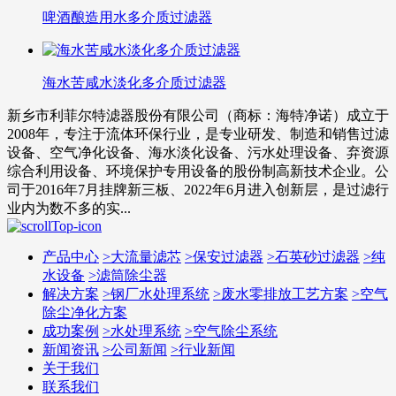
啤酒酿造用水多介质过滤器
海水苦咸水淡化多介质过滤器
新乡市利菲尔特滤器股份有限公司（商标：海特净诺）成立于
2008年，专注于流体环保行业，是专业研发、制造和销售过滤
设备、空气净化设备、海水淡化设备、污水处理设备、弃资源
综合利用设备、环境保护专用设备的股份制高新技术企业。公
司于2016年7月挂牌新三板、2022年6月进入创新层，是过滤行
业内为数不多的实...
产品中心
>
大流量滤芯
>
保安过滤器
>
石英砂过滤器
>
纯
水设备
>
滤筒除尘器
解决方案
>
钢厂水处理系统
>
废水零排放工艺方案
>
空气
除尘净化方案
成功案例
>
水处理系统
>
空气除尘系统
新闻资讯
>
公司新闻
>
行业新闻
关于我们
联系我们