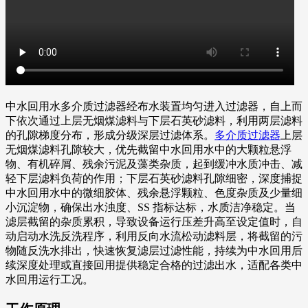
中水回用水多介质过滤器经布水装置均匀进入过滤器，自上而
下依次通过上层无烟煤滤料与下层石英砂滤料，利用两层滤料
的孔隙梯度分布，形成分级深层过滤体系。
多介质过滤器
上层
无烟煤滤料孔隙较大，优先截留中水回用水中的大颗粒悬浮
物、有机碎屑、残余污泥及藻类杂质，起到缓冲水质冲击、减
轻下层滤料负荷的作用；下层石英砂滤料孔隙细密，深度捕捉
中水回用水中的微细胶体、残余悬浮颗粒、色度杂质及少量细
小沉淀物，确保出水浊度、SS 指标达标，水质洁净稳定。当
滤层截留的杂质累积，导致设备运行压差升高至设定值时，自
动启动水洗反洗程序，利用反向水流松动滤料层，将截留的污
物随反洗水排出，快速恢复滤层过滤性能，持续为中水回用后
续深度处理或直接回用提供稳定合格的过滤出水，适配各类中
水回用运行工况。