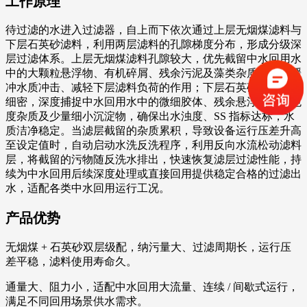
工作原理
待过滤的水进入过滤器，自上而下依次通过上层无烟煤滤料与
下层石英砂滤料，利用两层滤料的孔隙梯度分布，形成分级深
层过滤体系。上层无烟煤滤料孔隙较大，优先截留中水回用水
中的大颗粒悬浮物、有机碎屑、残余污泥及藻类杂质，起到缓
冲水质冲击、减轻下层滤料负荷的作用；下层石英砂滤料孔隙
细密，深度捕捉中水回用水中的微细胶体、残余悬浮颗粒、色
度杂质及少量细小沉淀物，确保出水浊度、SS 指标达标，水
质洁净稳定。当滤层截留的杂质累积，导致设备运行压差升高
至设定值时，自动启动水洗反洗程序，利用反向水流松动滤料
层，将截留的污物随反洗水排出，快速恢复滤层过滤性能，持
续为中水回用后续深度处理或直接回用提供稳定合格的过滤出
水，适配各类中水回用运行工况。
产品优势
无烟煤 + 石英砂双层级配，纳污量大、过滤周期长，运行压
差平稳，滤料使用寿命久。
通量大、阻力小，适配中水回用大流量、连续 / 间歇式运行，
满足不同回用场景供水需求。