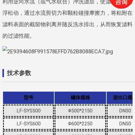
利用逆向水流（或气水联合）冲洗滤层，使滤料膨胀悬
浮松动，通过水流剪切力和颗粒碰撞摩擦力，将粘附在
滤料表面的截留物剥离并随反洗水排出，从而恢复滤料
的过滤性能。
技术参数
型号
罐体规格
进出口规
LF-SYS500
Φ500*2150
DN50
LF-SYS600
Φ600*2250
DN50