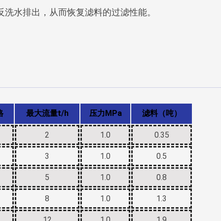
反洗水排出，从而恢复滤料的过滤性能。
格
最大流量t/h
压力MPa
滤料（吨）
2
1.0
0.35
3
1.0
0.5
5
1.0
0.8
8
1.0
1.3
12
1.0
1.9